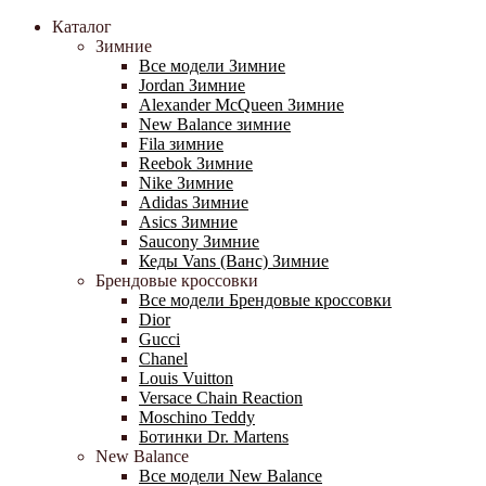
Каталог
Зимние
Все модели Зимние
Jordan Зимние
Alexander McQueen Зимние
New Balance зимние
Fila зимние
Reebok Зимние
Nike Зимние
Adidas Зимние
Asics Зимние
Saucony Зимние
Кеды Vans (Ванс) Зимние
Брендовые кроссовки
Все модели Брендовые кроссовки
Dior
Gucci
Chanel
Louis Vuitton
Versace Chain Reaction
Moschino Teddy
Ботинки Dr. Martens
New Balance
Все модели New Balance