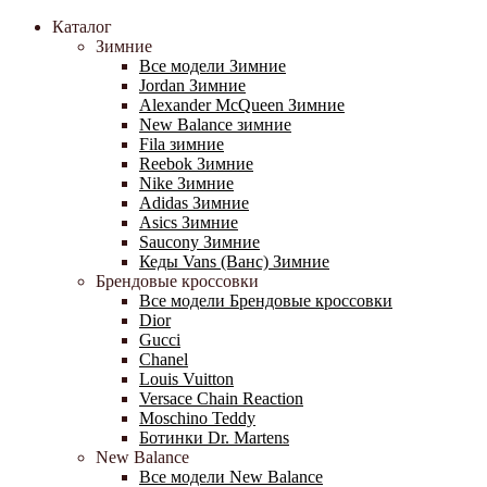
Каталог
Зимние
Все модели Зимние
Jordan Зимние
Alexander McQueen Зимние
New Balance зимние
Fila зимние
Reebok Зимние
Nike Зимние
Adidas Зимние
Asics Зимние
Saucony Зимние
Кеды Vans (Ванс) Зимние
Брендовые кроссовки
Все модели Брендовые кроссовки
Dior
Gucci
Chanel
Louis Vuitton
Versace Chain Reaction
Moschino Teddy
Ботинки Dr. Martens
New Balance
Все модели New Balance