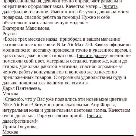
профессиональная, девочки точно определяют размеры и
оперативно оформляют заказ. Качество матер
...
[читать
далее]
иалов отличное. Именинница безумно довольна моим
подарком, спасибо ребята за помощь! Нужно и себе
обязательно взять аналогичную модель!
»
Екатерина Максимова
,
Реутов
«Более трех месяцев назад, приобрела в вашем магазине
эксклюзивные кроссовки Nike Air Max 720. Заявку оформили
молниеносно, доставку произвели точно в указанное время, а
кроссовки даже после стирки сов
...
[читать далее]
ершенно не
поменяли свой цвет, материалы остались такие же, как и до
стирки. Довольна работой магазина, спасибо огромное за
четкую работу консультантов и конечно же за качество
предложенных товаров. С огромным удовольствием буду и
дальше пользоваться вашими услугами!
»
Дарья Пантелеева
,
Москва
«Спасибо, что у Вас уже появились эти новенькие цветные
Nike Аir Force! Безумно привлекательные Аир Форсы,
натуральная кожа и удивительная цветовая гамма. Качеством
очень довольна. Горжусь своим приоб
...
[читать
далее]
ретением!
»
Ирина Тягунова
,
Москва