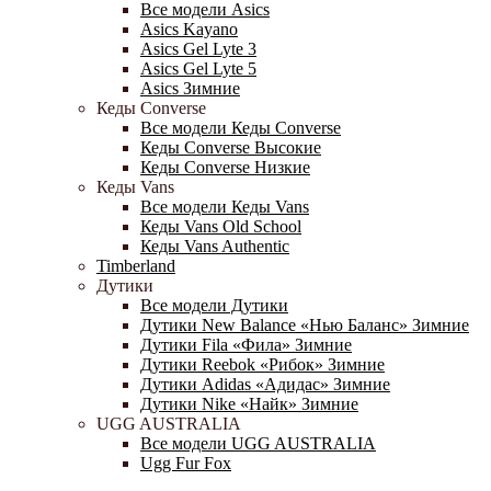
Все модели Asics
Asics Kayano
Asics Gel Lyte 3
Asics Gel Lyte 5
Asics Зимние
Кеды Converse
Все модели Кеды Converse
Кеды Converse Высокие
Кеды Converse Низкие
Кеды Vans
Все модели Кеды Vans
Кеды Vans Old School
Кеды Vans Authentic
Timberland
Дутики
Все модели Дутики
Дутики New Balance «Нью Баланс» Зимние
Дутики Fila «Фила» Зимние
Дутики Reebok «Рибок» Зимние
Дутики Adidas «Адидас» Зимние
Дутики Nike «Найк» Зимние
UGG AUSTRALIA
Все модели UGG AUSTRALIA
Ugg Fur Fox