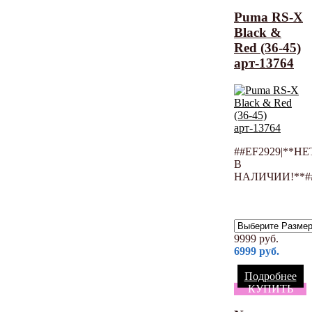
Puma RS-X
Black &
Red (36-45)
арт-13764
##EF2929|**НЕ
В
НАЛИЧИИ!**#
9999
руб.
6999
руб.
Подробнее
КУПИТЬ