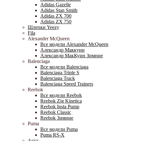
Adidas Gazelle
Adidas Stan Smith
Adidas ZX 700
Adidas ZX 750
Шлепки Yeezy
Fila
Alexander McQueen
Все модели Alexander McQueen
Александр Маккуин
Александр МакКуин Зимние
Balenciaga
Все модели Balenciaga
Balenciaga Triple S
Balenciaga Track
Balenciaga Speed Trainers
Reebok
Все модели Reebok
Reebok Zig Kinetica
Reebok Insta Pump
Reebok Classic
Reebok Зимние
Puma
Все модели Puma
Puma RS-X
Asics