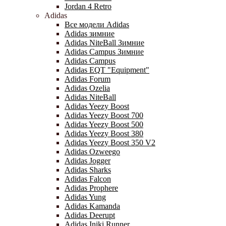
Jordan 4 Retro
Adidas
Все модели Adidas
Adidas зимние
Adidas NiteBall Зимние
Adidas Campus Зимние
Adidas Campus
Adidas EQT "Equipment"
Adidas Forum
Adidas Ozelia
Adidas NiteBall
Adidas Yeezy Boost
Adidas Yeezy Boost 700
Adidas Yeezy Boost 500
Adidas Yeezy Boost 380
Adidas Yeezy Boost 350 V2
Adidas Ozweego
Adidas Jogger
Adidas Sharks
Adidas Falcon
Adidas Prophere
Adidas Yung
Adidas Kamanda
Adidas Deerupt
Adidas Iniki Runner