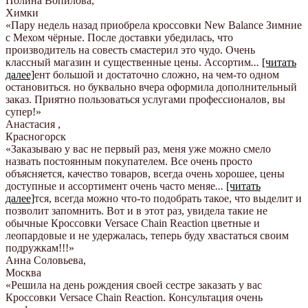
Полина Вопилова
,
Химки
«Пару недель назад приобрела кроссовки New Balance Зимние
с Мехом чёрные. После доставки убедилась, что
производитель на совесть смастерил это чудо. Очень
классный магазин и существенные цены. Ассортим
...
[читать
далее]
ент большой и достаточно сложно, на чем-то одном
остановиться. но буквально вчера оформила дополнительный
заказ. Приятно пользоваться услугами профессионалов, вы
супер!
»
Анастасия
,
Красногорск
«Заказываю у вас не первый раз, меня уже можно смело
назвать постоянным покупателем. Все очень просто
объясняется, качество товаров, всегда очень хорошее, цены
доступные и ассортимент очень часто меняе
...
[читать
далее]
тся, всегда можно что-то подобрать такое, что выделит и
позволит запомнить. Вот и в этот раз, увидела такие не
обычные Кроссовки Versace Chain Reaction цветные и
леопардовые и не удержалась, теперь буду хвастаться своим
подружкам!!!
»
Анна Соловьева
,
Москва
«Решила на день рождения своей сестре заказать у вас
Кроссовки Versace Chain Reaction. Консультация очень