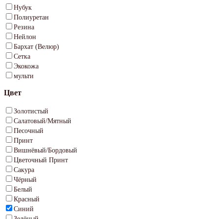
Нубук
Полиуретан
Резина
Нейлон
Бархат (Велюр)
Сетка
Экокожа
мульти
Цвет
Золотистый
Салатовый/Мятный
Песочный
Принт
Вишнёвый/Бордовый
Цветочный Принт
Сакура
Чёрный
Белый
Красный
Синий
Зелёный