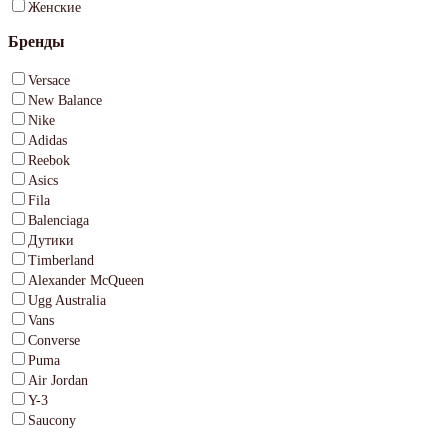
Женские
Бренды
Versace
New Balance
Nike
Adidas
Reebok
Asics
Fila
Balenciaga
Дутики
Timberland
Alexander McQueen
Ugg Australia
Vans
Converse
Puma
Air Jordan
Y-3
Saucony