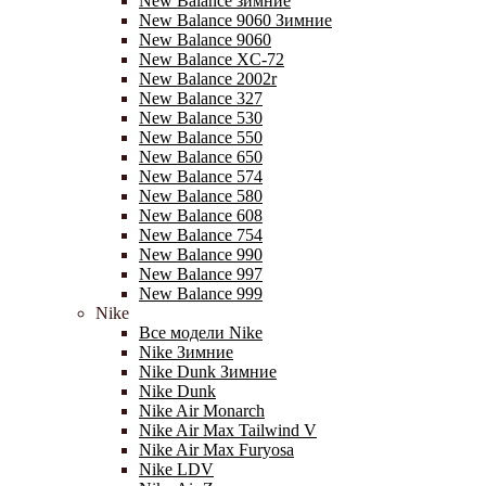
New Balance зимние
New Balance 9060 Зимние
New Balance 9060
New Balance XC-72
New Balance 2002r
New Balance 327
New Balance 530
New Balance 550
New Balance 650
New Balance 574
New Balance 580
New Balance 608
New Balance 754
New Balance 990
New Balance 997
New Balance 999
Nike
Все модели Nike
Nike Зимние
Nike Dunk Зимние
Nike Dunk
Nike Air Monarch
Nike Air Max Tailwind V
Nike Air Max Furyosa
Nike LDV