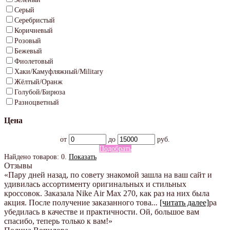
Серый
Серебристый
Коричневый
Розовый
Бежевый
Фиолетовый
Хаки/Камуфляжный/Military
Жёлтый/Оранж
Голубой/Бирюза
Разноцветный
Цена
от
до
руб.
Подобрать
Найдено товаров:
0
.
Показать
Отзывы
«Пару дней назад, по совету знакомой зашла на ваш сайт и
удивилась ассортименту оригинальных и стильных
кроссовок. Заказала Nike Air Max 270, как раз на них была
акция. После получение заказанного това
...
[читать далее]
ра
убедилась в качестве и практичности. Ой, большое вам
спасибо, теперь только к вам!
»