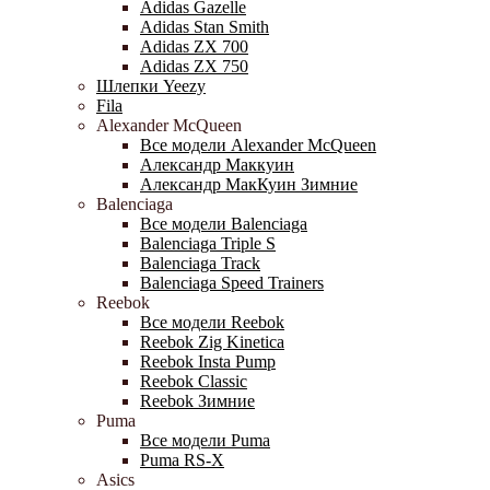
Adidas Gazelle
Adidas Stan Smith
Adidas ZX 700
Adidas ZX 750
Шлепки Yeezy
Fila
Alexander McQueen
Все модели Alexander McQueen
Александр Маккуин
Александр МакКуин Зимние
Balenciaga
Все модели Balenciaga
Balenciaga Triple S
Balenciaga Track
Balenciaga Speed Trainers
Reebok
Все модели Reebok
Reebok Zig Kinetica
Reebok Insta Pump
Reebok Classic
Reebok Зимние
Puma
Все модели Puma
Puma RS-X
Asics