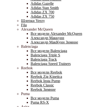
Adidas Gazelle
Adidas Stan Smith
Adidas ZX 700
Adidas ZX 750
Шлепки Yeezy
Fila
Alexander McQueen
Все модели Alexander McQueen
Александр Маккуин
Александр МакКуин Зимние
Balenciaga
Все модели Balenciaga
Balenciaga Triple S
Balenciaga Track
Balenciaga Speed Trainers
Reebok
Все модели Reebok
Reebok Zig Kinetica
Reebok Insta Pump
Reebok Classic
Reebok Зимние
Puma
Все модели Puma
Puma RS-X
Asics