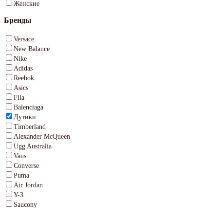
Женские
Бренды
Versace
New Balance
Nike
Adidas
Reebok
Asics
Fila
Balenciaga
Дутики
Timberland
Alexander McQueen
Ugg Australia
Vans
Converse
Puma
Air Jordan
Y-3
Saucony