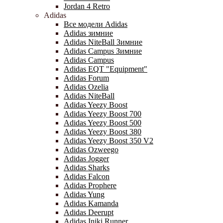
Jordan 4 Retro
Adidas
Все модели Adidas
Adidas зимние
Adidas NiteBall Зимние
Adidas Campus Зимние
Adidas Campus
Adidas EQT "Equipment"
Adidas Forum
Adidas Ozelia
Adidas NiteBall
Adidas Yeezy Boost
Adidas Yeezy Boost 700
Adidas Yeezy Boost 500
Adidas Yeezy Boost 380
Adidas Yeezy Boost 350 V2
Adidas Ozweego
Adidas Jogger
Adidas Sharks
Adidas Falcon
Adidas Prophere
Adidas Yung
Adidas Kamanda
Adidas Deerupt
Adidas Iniki Runner