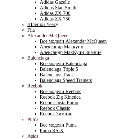
Adidas Gazelle
Adidas Stan Smith
Adidas ZX 700
Adidas ZX 750
Шлепки Yeezy
Fila
Alexander McQueen
Все модели Alexander McQueen
Александр Маккуин
Александр МакКуин Зимние
Balenciaga
Все модели Balenciaga
Balenciaga Triple S
Balenciaga Track
Balenciaga Speed Trainers
Reebok
Все модели Reebok
Reebok Zig Kinetica
Reebok Insta Pump
Reebok Classic
Reebok Зимние
Puma
Все модели Puma
Puma RS-X
Asics