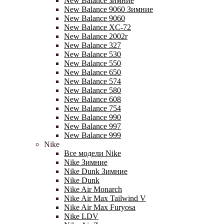
New Balance зимние
New Balance 9060 Зимние
New Balance 9060
New Balance XC-72
New Balance 2002r
New Balance 327
New Balance 530
New Balance 550
New Balance 650
New Balance 574
New Balance 580
New Balance 608
New Balance 754
New Balance 990
New Balance 997
New Balance 999
Nike
Все модели Nike
Nike Зимние
Nike Dunk Зимние
Nike Dunk
Nike Air Monarch
Nike Air Max Tailwind V
Nike Air Max Furyosa
Nike LDV