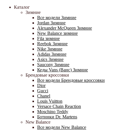
Каталог
Зимние
Все модели Зимние
Jordan Зимние
Alexander McQueen Зимние
New Balance зимние
Fila зимние
Reebok Зимние
Nike Зимние
Adidas Зимние
Asics Зимние
Saucony Зимние
Кеды Vans (Ванс) Зимние
Брендовые кроссовки
Все модели Брендовые кроссовки
Dior
Gucci
Chanel
Louis Vuitton
Versace Chain Reaction
Moschino Teddy
Ботинки Dr. Martens
New Balance
Все модели New Balance