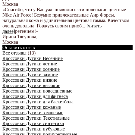
Москва
«Спасибо, что у Вас уже появились эти новенькие цветные
Nike Аir Force! Безумно привлекательные Аир Форсы,
натуральная кожа и удивительная цветовая гамма. Качеством
очень довольна. Горжусь своим приоб
...
[читать
далее]
ретением!
»
Ирина Тягунова
,
Москва
Оставить отзыв
Все отзывы
(13)
Кроссовки Дутики Весенние
Кроссовки Дутики летние
Кроссовки Дутики осенние
Кроссовки Дутики зимние
Кроссовки Дутики низкие
Кроссовки Дутики высокие
Кроссовки Дутики повседневные
Кроссовки Дутики для фитнеса
Кроссовки Дутики для баскетбола
Кроссовки Дутики кожаные
Кроссовки Дутики замшевые
Кроссовки Дутики Текстильные
Кроссовки Дутики синтетика
Кроссовки Дутики нубуковые
Кроссовки Дутики полиуретановые