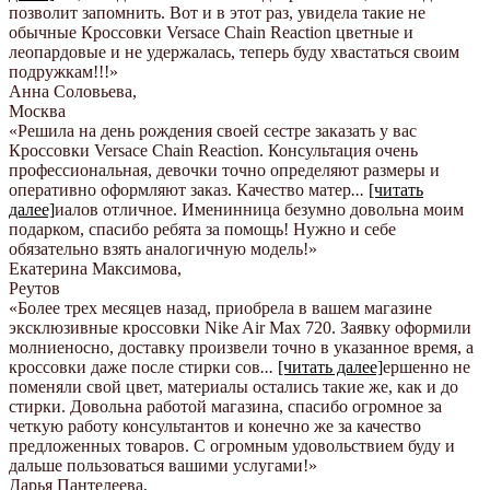
позволит запомнить. Вот и в этот раз, увидела такие не
обычные Кроссовки Versace Chain Reaction цветные и
леопардовые и не удержалась, теперь буду хвастаться своим
подружкам!!!
»
Анна Соловьева
,
Москва
«Решила на день рождения своей сестре заказать у вас
Кроссовки Versace Chain Reaction. Консультация очень
профессиональная, девочки точно определяют размеры и
оперативно оформляют заказ. Качество матер
...
[читать
далее]
иалов отличное. Именинница безумно довольна моим
подарком, спасибо ребята за помощь! Нужно и себе
обязательно взять аналогичную модель!
»
Екатерина Максимова
,
Реутов
«Более трех месяцев назад, приобрела в вашем магазине
эксклюзивные кроссовки Nike Air Max 720. Заявку оформили
молниеносно, доставку произвели точно в указанное время, а
кроссовки даже после стирки сов
...
[читать далее]
ершенно не
поменяли свой цвет, материалы остались такие же, как и до
стирки. Довольна работой магазина, спасибо огромное за
четкую работу консультантов и конечно же за качество
предложенных товаров. С огромным удовольствием буду и
дальше пользоваться вашими услугами!
»
Дарья Пантелеева
,