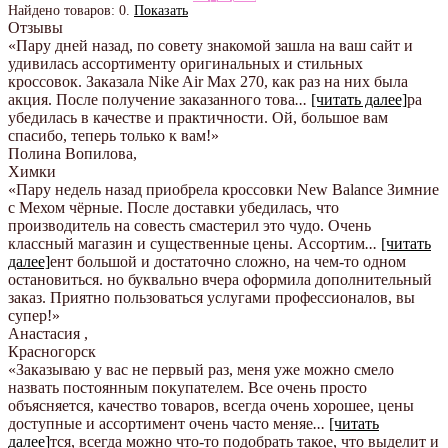
Найдено товаров:
0
.
Показать
Отзывы
«Пару дней назад, по совету знакомой зашла на ваш сайт и
удивилась ассортименту оригинальных и стильных
кроссовок. Заказала Nike Air Max 270, как раз на них была
акция. После получение заказанного това
...
[читать далее]
ра
убедилась в качестве и практичности. Ой, большое вам
спасибо, теперь только к вам!
»
Полина Вопилова
,
Химки
«Пару недель назад приобрела кроссовки New Balance Зимние
с Мехом чёрные. После доставки убедилась, что
производитель на совесть смастерил это чудо. Очень
классный магазин и существенные цены. Ассортим
...
[читать
далее]
ент большой и достаточно сложно, на чем-то одном
остановиться. но буквально вчера оформила дополнительный
заказ. Приятно пользоваться услугами профессионалов, вы
супер!
»
Анастасия
,
Красногорск
«Заказываю у вас не первый раз, меня уже можно смело
назвать постоянным покупателем. Все очень просто
объясняется, качество товаров, всегда очень хорошее, цены
доступные и ассортимент очень часто меняе
...
[читать
далее]
тся, всегда можно что-то подобрать такое, что выделит и