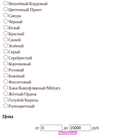
Вишнёвый/Бордовый
Цветочный Принт
Сакура
Чёрный
Белый
Красный
Синий
Зелёный
Серый
Серебристый
Коричневый
Розовый
Бежевый
Фиолетовый
Хаки/Камуфляжный/Military
Жёлтый/Оранж
Голубой/Бирюза
Разноцветный
Цена
от
до
руб.
Подобрать