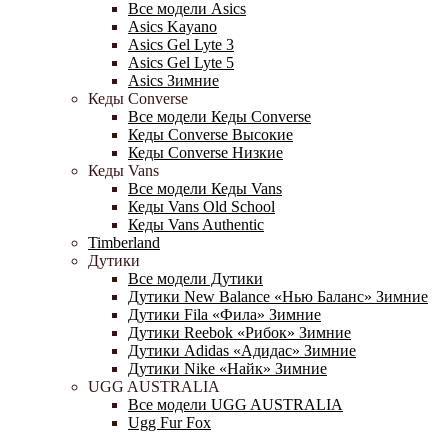
Все модели Asics
Asics Kayano
Asics Gel Lyte 3
Asics Gel Lyte 5
Asics Зимние
Кеды Converse
Все модели Кеды Converse
Кеды Converse Высокие
Кеды Converse Низкие
Кеды Vans
Все модели Кеды Vans
Кеды Vans Old School
Кеды Vans Authentic
Timberland
Дутики
Все модели Дутики
Дутики New Balance «Нью Баланс» Зимние
Дутики Fila «Фила» Зимние
Дутики Reebok «Рибок» Зимние
Дутики Adidas «Адидас» Зимние
Дутики Nike «Найк» Зимние
UGG AUSTRALIA
Все модели UGG AUSTRALIA
Ugg Fur Fox