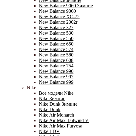
New Balance зимние
New Balance 9060 Зимние
New Balance 9060
New Balance XC-72
New Balance 2002r
New Balance 327
New Balance 530
New Balance 550
New Balance 650
New Balance 574
New Balance 580
New Balance 608
New Balance 754
New Balance 990
New Balance 997
New Balance 999
Nike
Все модели Nike
Nike Зимние
Nike Dunk Зимние
Nike Dunk
Nike Air Monarch
Nike Air Max Tailwind V
Nike Air Max Furyosa
Nike LDV