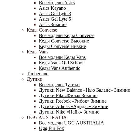
Все модели Asics
Asics Kayano
Asics Gel Lyte 3
Asics Gel Lyte 5
Asics Зимние
Кеды Converse
Все модели Кеды Converse
Кеды Converse Высокие
Кеды Converse Низкие
Кеды Vans
Все модели Кеды Vans
Кеды Vans Old School
Кеды Vans Authentic
Timberland
Дутики
Все модели Дутики
Дутики New Balance «Нью Баланс» Зимние
Дутики Fila «Фила» Зимние
Дутики Reebok «Рибок» Зимние
Дутики Adidas «Адидас» Зимние
Дутики Nike «Найк» Зимние
UGG AUSTRALIA
Все модели UGG AUSTRALIA
Ugg Fur Fox