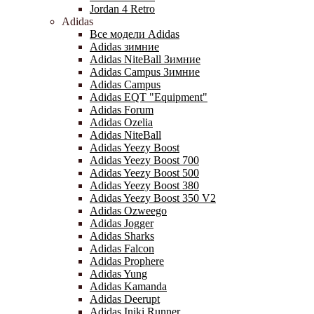
Jordan 4 Retro
Adidas
Все модели Adidas
Adidas зимние
Adidas NiteBall Зимние
Adidas Campus Зимние
Adidas Campus
Adidas EQT "Equipment"
Adidas Forum
Adidas Ozelia
Adidas NiteBall
Adidas Yeezy Boost
Adidas Yeezy Boost 700
Adidas Yeezy Boost 500
Adidas Yeezy Boost 380
Adidas Yeezy Boost 350 V2
Adidas Ozweego
Adidas Jogger
Adidas Sharks
Adidas Falcon
Adidas Prophere
Adidas Yung
Adidas Kamanda
Adidas Deerupt
Adidas Iniki Runner