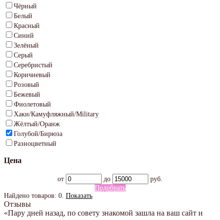
Чёрный
Белый
Красный
Синий
Зелёный
Серый
Серебристый
Коричневый
Розовый
Бежевый
Фиолетовый
Хаки/Камуфляжный/Military
Жёлтый/Оранж
Голубой/Бирюза
Разноцветный
Цена
от
до
руб.
Подобрать
Найдено товаров:
0
.
Показать
Отзывы
«Пару дней назад, по совету знакомой зашла на ваш сайт и