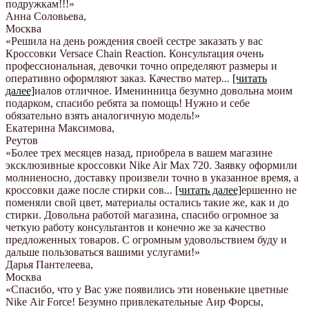
подружкам!!!
»
Анна Соловьева
,
Москва
«Решила на день рождения своей сестре заказать у вас
Кроссовки Versace Chain Reaction. Консультация очень
профессиональная, девочки точно определяют размеры и
оперативно оформляют заказ. Качество матер
...
[читать
далее]
иалов отличное. Именинница безумно довольна моим
подарком, спасибо ребята за помощь! Нужно и себе
обязательно взять аналогичную модель!
»
Екатерина Максимова
,
Реутов
«Более трех месяцев назад, приобрела в вашем магазине
эксклюзивные кроссовки Nike Air Max 720. Заявку оформили
молниеносно, доставку произвели точно в указанное время, а
кроссовки даже после стирки сов
...
[читать далее]
ершенно не
поменяли свой цвет, материалы остались такие же, как и до
стирки. Довольна работой магазина, спасибо огромное за
четкую работу консультантов и конечно же за качество
предложенных товаров. С огромным удовольствием буду и
дальше пользоваться вашими услугами!
»
Дарья Пантелеева
,
Москва
«Спасибо, что у Вас уже появились эти новенькие цветные
Nike Аir Force! Безумно привлекательные Аир Форсы,