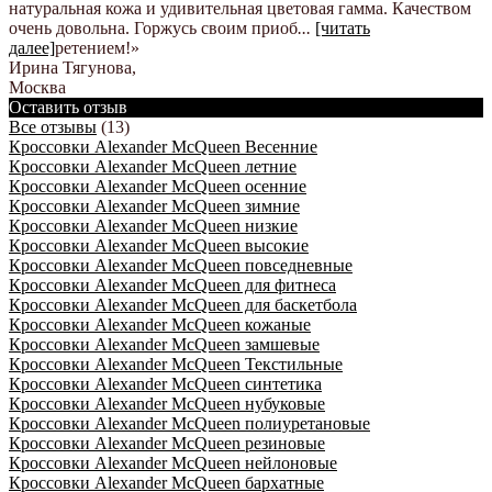
натуральная кожа и удивительная цветовая гамма. Качеством
очень довольна. Горжусь своим приоб
...
[читать
далее]
ретением!
»
Ирина Тягунова
,
Москва
Оставить отзыв
Все отзывы
(13)
Кроссовки Alexander McQueen Весенние
Кроссовки Alexander McQueen летние
Кроссовки Alexander McQueen осенние
Кроссовки Alexander McQueen зимние
Кроссовки Alexander McQueen низкие
Кроссовки Alexander McQueen высокие
Кроссовки Alexander McQueen повседневные
Кроссовки Alexander McQueen для фитнеса
Кроссовки Alexander McQueen для баскетбола
Кроссовки Alexander McQueen кожаные
Кроссовки Alexander McQueen замшевые
Кроссовки Alexander McQueen Текстильные
Кроссовки Alexander McQueen синтетика
Кроссовки Alexander McQueen нубуковые
Кроссовки Alexander McQueen полиуретановые
Кроссовки Alexander McQueen резиновые
Кроссовки Alexander McQueen нейлоновые
Кроссовки Alexander McQueen бархатные