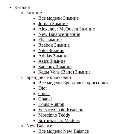
Каталог
Зимние
Все модели Зимние
Jordan Зимние
Alexander McQueen Зимние
New Balance зимние
Fila зимние
Reebok Зимние
Nike Зимние
Adidas Зимние
Asics Зимние
Saucony Зимние
Кеды Vans (Ванс) Зимние
Брендовые кроссовки
Все модели Брендовые кроссовки
Dior
Gucci
Chanel
Louis Vuitton
Versace Chain Reaction
Moschino Teddy
Ботинки Dr. Martens
New Balance
Все модели New Balance