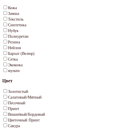
Кожа
Замша
Текстиль
Синтетика
Нубук
Полиуретан
Резина
Нейлон
Бархат (Велюр)
Сетка
Экокожа
мульти
Цвет
Золотистый
Салатовый/Мятный
Песочный
Принт
Вишнёвый/Бордовый
Цветочный Принт
Сакура