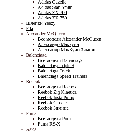
Adidas Gazelle
Adidas Stan Smith
Adidas ZX 700
Adidas ZX 750
Шлепки Yeezy
Fila
Alexander McQueen
Все модели Alexander McQueen
Александр Маккуин
Александр МакКуин Зимние
Balenciaga
Все модели Balenciaga
Balenciaga Triple S
Balenciaga Track
Balenciaga Speed Trainers
Reebok
Все модели Reebok
Reebok Zig Kinetica
Reebok Insta Pump
Reebok Classic
Reebok Зимние
Puma
Все модели Puma
Puma RS-X
Asics