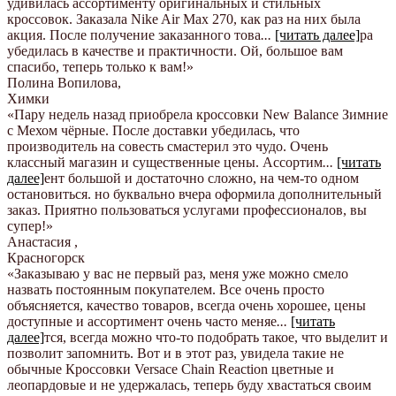
удивилась ассортименту оригинальных и стильных
кроссовок. Заказала Nike Air Max 270, как раз на них была
акция. После получение заказанного това
...
[читать далее]
ра
убедилась в качестве и практичности. Ой, большое вам
спасибо, теперь только к вам!
»
Полина Вопилова
,
Химки
«Пару недель назад приобрела кроссовки New Balance Зимние
с Мехом чёрные. После доставки убедилась, что
производитель на совесть смастерил это чудо. Очень
классный магазин и существенные цены. Ассортим
...
[читать
далее]
ент большой и достаточно сложно, на чем-то одном
остановиться. но буквально вчера оформила дополнительный
заказ. Приятно пользоваться услугами профессионалов, вы
супер!
»
Анастасия
,
Красногорск
«Заказываю у вас не первый раз, меня уже можно смело
назвать постоянным покупателем. Все очень просто
объясняется, качество товаров, всегда очень хорошее, цены
доступные и ассортимент очень часто меняе
...
[читать
далее]
тся, всегда можно что-то подобрать такое, что выделит и
позволит запомнить. Вот и в этот раз, увидела такие не
обычные Кроссовки Versace Chain Reaction цветные и
леопардовые и не удержалась, теперь буду хвастаться своим