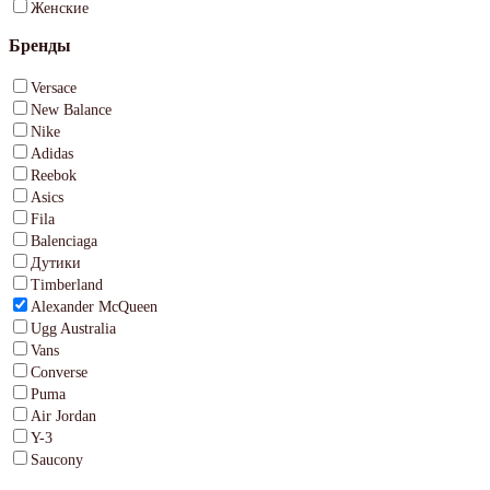
Женские
Бренды
Versace
New Balance
Nike
Adidas
Reebok
Asics
Fila
Balenciaga
Дутики
Timberland
Alexander McQueen
Ugg Australia
Vans
Converse
Puma
Air Jordan
Y-3
Saucony