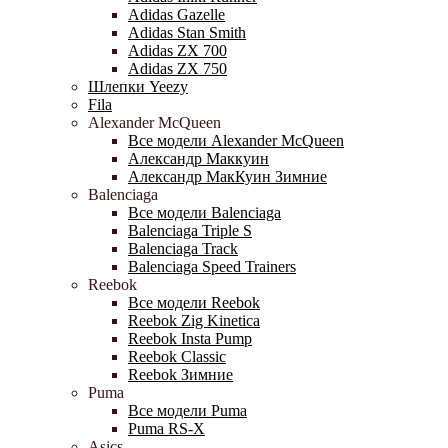
Adidas Gazelle
Adidas Stan Smith
Adidas ZX 700
Adidas ZX 750
Шлепки Yeezy
Fila
Alexander McQueen
Все модели Alexander McQueen
Александр Маккуин
Александр МакКуин Зимние
Balenciaga
Все модели Balenciaga
Balenciaga Triple S
Balenciaga Track
Balenciaga Speed Trainers
Reebok
Все модели Reebok
Reebok Zig Kinetica
Reebok Insta Pump
Reebok Classic
Reebok Зимние
Puma
Все модели Puma
Puma RS-X
Asics