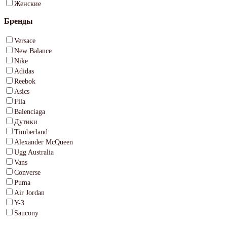
Женские
Бренды
Versace
New Balance
Nike
Adidas
Reebok
Asics
Fila
Balenciaga
Дутики
Timberland
Alexander McQueen
Ugg Australia
Vans
Converse
Puma
Air Jordan
Y-3
Saucony