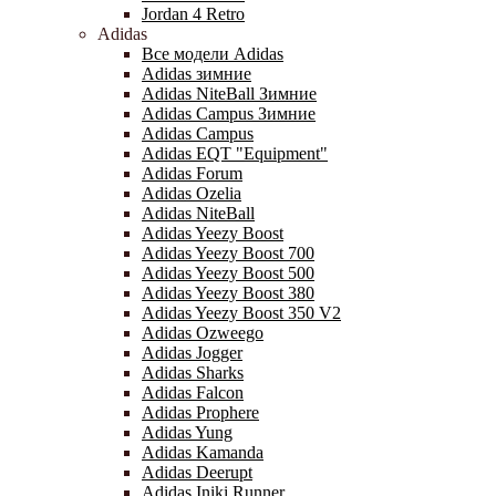
Jordan 4 Retro
Adidas
Все модели Adidas
Adidas зимние
Adidas NiteBall Зимние
Adidas Campus Зимние
Adidas Campus
Adidas EQT "Equipment"
Adidas Forum
Adidas Ozelia
Adidas NiteBall
Adidas Yeezy Boost
Adidas Yeezy Boost 700
Adidas Yeezy Boost 500
Adidas Yeezy Boost 380
Adidas Yeezy Boost 350 V2
Adidas Ozweego
Adidas Jogger
Adidas Sharks
Adidas Falcon
Adidas Prophere
Adidas Yung
Adidas Kamanda
Adidas Deerupt
Adidas Iniki Runner