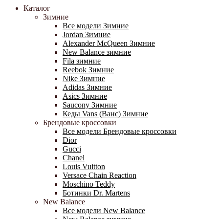
Каталог
Зимние
Все модели Зимние
Jordan Зимние
Alexander McQueen Зимние
New Balance зимние
Fila зимние
Reebok Зимние
Nike Зимние
Adidas Зимние
Asics Зимние
Saucony Зимние
Кеды Vans (Ванс) Зимние
Брендовые кроссовки
Все модели Брендовые кроссовки
Dior
Gucci
Chanel
Louis Vuitton
Versace Chain Reaction
Moschino Teddy
Ботинки Dr. Martens
New Balance
Все модели New Balance