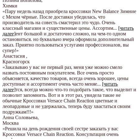
Полина Вопилова
,
Химки
«Пару недель назад приобрела кроссовки New Balance Зимние
с Мехом чёрные. После доставки убедилась, что
производитель на совесть смастерил это чудо. Очень
классный магазин и существенные цены. Ассортим
...
[читать
далее]
ент большой и достаточно сложно, на чем-то одном
остановиться. но буквально вчера оформила дополнительный
заказ. Приятно пользоваться услугами профессионалов, вы
супер!
»
Анастасия
,
Красногорск
«Заказываю у вас не первый раз, меня уже можно смело
назвать постоянным покупателем. Все очень просто
объясняется, качество товаров, всегда очень хорошее, цены
доступные и ассортимент очень часто меняе
...
[читать
далее]
тся, всегда можно что-то подобрать такое, что выделит и
позволит запомнить. Вот и в этот раз, увидела такие не
обычные Кроссовки Versace Chain Reaction цветные и
леопардовые и не удержалась, теперь буду хвастаться своим
подружкам!!!
»
Анна Соловьева
,
Москва
«Решила на день рождения своей сестре заказать у вас
Кроссовки Versace Chain Reaction. Консультация очень