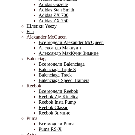
Adidas Gazelle
Adidas Stan Smith
Adidas ZX 700
Adidas ZX 750
Шлепки Yeezy
Fila
Alexander McQueen
Все модели Alexander McQueen
Александр Маккуин
Александр МакКуин Зимние
Balenciaga
Все модели Balenciaga
Balenciaga Triple S
Balenciaga Track
Balenciaga Speed Trainers
Reebok
Все модели Reebok
Reebok Zig Kinetica
Reebok Insta Pump
Reebok Classic
Reebok Зимние
Puma
Все модели Puma
Puma RS-X
Asics