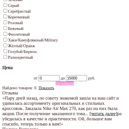
Серый
Серебристый
Коричневый
Розовый
Бежевый
Фиолетовый
Хаки/Камуфляжный/Military
Жёлтый/Оранж
Голубой/Бирюза
Разноцветный
Цена
от
до
руб.
Подобрать
Найдено товаров:
0
.
Показать
Отзывы
«Пару дней назад, по совету знакомой зашла на ваш сайт и
удивилась ассортименту оригинальных и стильных
кроссовок. Заказала Nike Air Max 270, как раз на них была
акция. После получение заказанного това
...
[читать далее]
ра
убедилась в качестве и практичности. Ой, большое вам
спасибо, теперь только к вам!
»