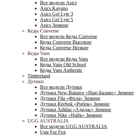
Все модели Asics
Asics Kayano
Asics Gel Lyte 3
Asics Gel Lyte 5
Asics Зимние
Кеды Converse
Все модели Кеды Converse
Кеды Converse Высокие
Кеды Converse Низкие
Кеды Vans
Все модели Кеды Vans
Кеды Vans Old School
Кеды Vans Authentic
Timberland
Дутики
Все модели Дутики
Дутики New Balance «Нью Баланс» Зимние
Дутики Fila «Фила» Зимние
Дутики Reebok «Рибок» Зимние
Дутики Adidas «Адидас» Зимние
Дутики Nike «Найк» Зимние
UGG AUSTRALIA
Все модели UGG AUSTRALIA
Ugg Fur Fox