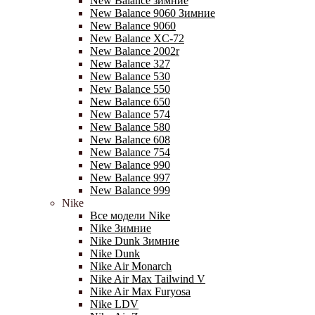
New Balance зимние
New Balance 9060 Зимние
New Balance 9060
New Balance XC-72
New Balance 2002r
New Balance 327
New Balance 530
New Balance 550
New Balance 650
New Balance 574
New Balance 580
New Balance 608
New Balance 754
New Balance 990
New Balance 997
New Balance 999
Nike
Все модели Nike
Nike Зимние
Nike Dunk Зимние
Nike Dunk
Nike Air Monarch
Nike Air Max Tailwind V
Nike Air Max Furyosa
Nike LDV