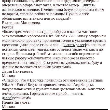
профессиональная, девочки точно определяют размеры и
оперативно оформляют заказ. Качество матер
...
[читать
далее]
иалов отличное. Именинница безумно довольна моим
подарком, спасибо ребята за помощь! Нужно и себе
обязательно взять аналогичную модель!
»
Екатерина Максимова
,
Реутов
«Более трех месяцев назад, приобрела в вашем магазине
эксклюзивные кроссовки Nike Air Max 720. Заявку оформили
молниеносно, доставку произвели точно в указанное время, а
кроссовки даже после стирки сов
...
[читать далее]
ершенно не
поменяли свой цвет, материалы остались такие же, как и до
стирки. Довольна работой магазина, спасибо огромное за
четкую работу консультантов и конечно же за качество
предложенных товаров. С огромным удовольствием буду и
дальше пользоваться вашими услугами!
»
Дарья Пантелеева
,
Москва
«Спасибо, что у Вас уже появились эти новенькие цветные
Nike Аir Force! Безумно привлекательные Аир Форсы,
натуральная кожа и удивительная цветовая гамма. Качеством
очень довольна. Горжусь своим приоб
...
[читать
далее]
ретением!
»
Ирина Тягунова
,
Москва