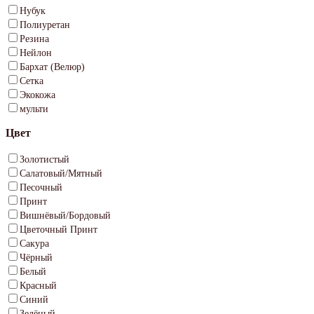
Нубук
Полиуретан
Резина
Нейлон
Бархат (Велюр)
Сетка
Экокожа
мульти
Цвет
Золотистый
Салатовый/Мятный
Песочный
Принт
Вишнёвый/Бордовый
Цветочный Принт
Сакура
Чёрный
Белый
Красный
Синий
Зелёный