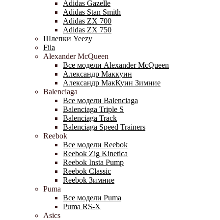
Adidas Gazelle
Adidas Stan Smith
Adidas ZX 700
Adidas ZX 750
Шлепки Yeezy
Fila
Alexander McQueen
Все модели Alexander McQueen
Александр Маккуин
Александр МакКуин Зимние
Balenciaga
Все модели Balenciaga
Balenciaga Triple S
Balenciaga Track
Balenciaga Speed Trainers
Reebok
Все модели Reebok
Reebok Zig Kinetica
Reebok Insta Pump
Reebok Classic
Reebok Зимние
Puma
Все модели Puma
Puma RS-X
Asics