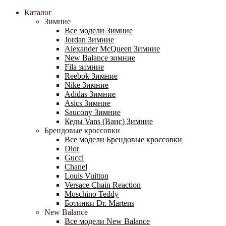
Каталог
Зимние
Все модели Зимние
Jordan Зимние
Alexander McQueen Зимние
New Balance зимние
Fila зимние
Reebok Зимние
Nike Зимние
Adidas Зимние
Asics Зимние
Saucony Зимние
Кеды Vans (Ванс) Зимние
Брендовые кроссовки
Все модели Брендовые кроссовки
Dior
Gucci
Chanel
Louis Vuitton
Versace Chain Reaction
Moschino Teddy
Ботинки Dr. Martens
New Balance
Все модели New Balance