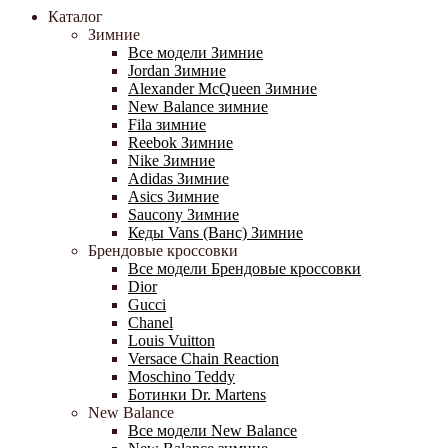
Каталог
Зимние
Все модели Зимние
Jordan Зимние
Alexander McQueen Зимние
New Balance зимние
Fila зимние
Reebok Зимние
Nike Зимние
Adidas Зимние
Asics Зимние
Saucony Зимние
Кеды Vans (Ванс) Зимние
Брендовые кроссовки
Все модели Брендовые кроссовки
Dior
Gucci
Chanel
Louis Vuitton
Versace Chain Reaction
Moschino Teddy
Ботинки Dr. Martens
New Balance
Все модели New Balance