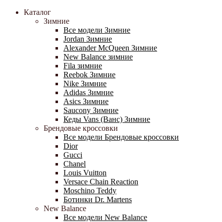
Каталог
Зимние
Все модели Зимние
Jordan Зимние
Alexander McQueen Зимние
New Balance зимние
Fila зимние
Reebok Зимние
Nike Зимние
Adidas Зимние
Asics Зимние
Saucony Зимние
Кеды Vans (Ванс) Зимние
Брендовые кроссовки
Все модели Брендовые кроссовки
Dior
Gucci
Chanel
Louis Vuitton
Versace Chain Reaction
Moschino Teddy
Ботинки Dr. Martens
New Balance
Все модели New Balance