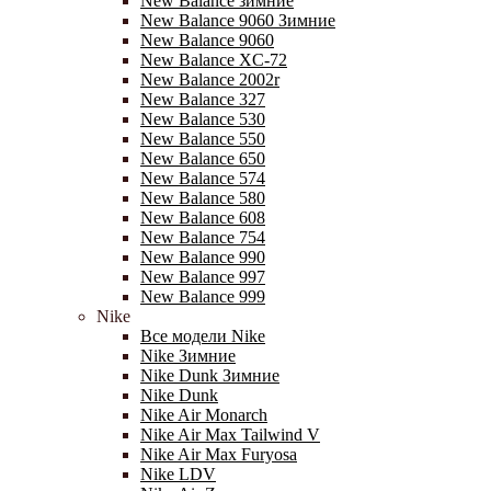
New Balance зимние
New Balance 9060 Зимние
New Balance 9060
New Balance XC-72
New Balance 2002r
New Balance 327
New Balance 530
New Balance 550
New Balance 650
New Balance 574
New Balance 580
New Balance 608
New Balance 754
New Balance 990
New Balance 997
New Balance 999
Nike
Все модели Nike
Nike Зимние
Nike Dunk Зимние
Nike Dunk
Nike Air Monarch
Nike Air Max Tailwind V
Nike Air Max Furyosa
Nike LDV