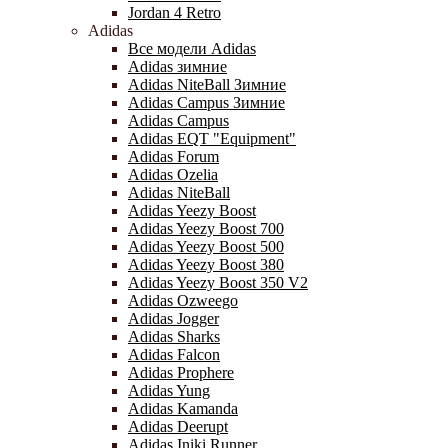
Jordan 4 Retro
Adidas
Все модели Adidas
Adidas зимние
Adidas NiteBall Зимние
Adidas Campus Зимние
Adidas Campus
Adidas EQT "Equipment"
Adidas Forum
Adidas Ozelia
Adidas NiteBall
Adidas Yeezy Boost
Adidas Yeezy Boost 700
Adidas Yeezy Boost 500
Adidas Yeezy Boost 380
Adidas Yeezy Boost 350 V2
Adidas Ozweego
Adidas Jogger
Adidas Sharks
Adidas Falcon
Adidas Prophere
Adidas Yung
Adidas Kamanda
Adidas Deerupt
Adidas Iniki Runner