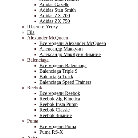
Adidas Gazelle
Adidas Stan Smith
Adidas ZX 700
Adidas ZX 750
Шлепки Yeezy
Fila
Alexander McQueen
Все модели Alexander McQueen
Александр Маккуин
Александр МакКуин Зимние
Balenciaga
Все модели Balenciaga
Balenciaga Triple S
Balenciaga Track
Balenciaga Speed Trainers
Reebok
Все модели Reebok
Reebok Zig Kinetica
Reebok Insta Pump
Reebok Classic
Reebok Зимние
Puma
Все модели Puma
Puma RS-X
Asics