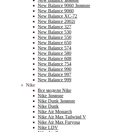
New Balance зимние
New Balance 9060 Зимние
New Balance 9060
New Balance XC-72
New Balance 2002r
New Balance 327
New Balance 530
New Balance 550
New Balance 650
New Balance 574
New Balance 580
New Balance 608
New Balance 754
New Balance 990
New Balance 997
New Balance 999
Nike
Все модели Nike
Nike Зимние
Nike Dunk Зимние
Nike Dunk
Nike Air Monarch
Nike Air Max Tailwind V
Nike Air Max Furyosa
Nike LDV