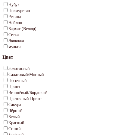
Нубук
Полиуретан
Резина
Нейлон
Бархат (Велюр)
Сетка
Экокожа
мульти
Цвет
Золотистый
Салатовый/Мятный
Песочный
Принт
Вишнёвый/Бордовый
Цветочный Принт
Сакура
Чёрный
Белый
Красный
Синий
Зелёный