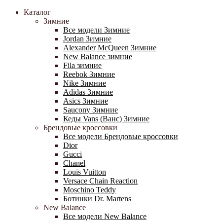
Каталог
Зимние
Все модели Зимние
Jordan Зимние
Alexander McQueen Зимние
New Balance зимние
Fila зимние
Reebok Зимние
Nike Зимние
Adidas Зимние
Asics Зимние
Saucony Зимние
Кеды Vans (Ванс) Зимние
Брендовые кроссовки
Все модели Брендовые кроссовки
Dior
Gucci
Chanel
Louis Vuitton
Versace Chain Reaction
Moschino Teddy
Ботинки Dr. Martens
New Balance
Все модели New Balance