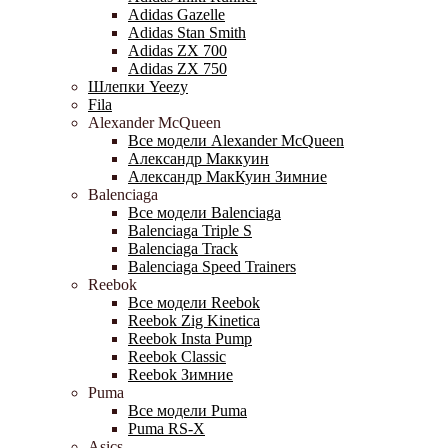
Adidas Gazelle
Adidas Stan Smith
Adidas ZX 700
Adidas ZX 750
Шлепки Yeezy
Fila
Alexander McQueen
Все модели Alexander McQueen
Александр Маккуин
Александр МакКуин Зимние
Balenciaga
Все модели Balenciaga
Balenciaga Triple S
Balenciaga Track
Balenciaga Speed Trainers
Reebok
Все модели Reebok
Reebok Zig Kinetica
Reebok Insta Pump
Reebok Classic
Reebok Зимние
Puma
Все модели Puma
Puma RS-X
Asics