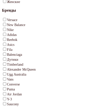
Женские
Бренды
Versace
New Balance
Nike
Adidas
Reebok
Asics
Fila
Balenciaga
Дутики
Timberland
Alexander McQueen
Ugg Australia
Vans
Converse
Puma
Air Jordan
Y-3
Saucony