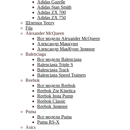
Adidas Gazelle
Adidas Stan Smith
Adidas ZX 700
Adidas ZX 750
Шлепки Yeezy
Fila
Alexander McQueen
Все модели Alexander McQueen
Александр Маккуин
Александр МакКуин Зимние
Balenciaga
Все модели Balenciaga
Balenciaga Triple S
Balenciaga Track
Balenciaga Speed Trainers
Reebok
Все модели Reebok
Reebok Zig Kinetica
Reebok Insta Pump
Reebok Classic
Reebok Зимние
Puma
Все модели Puma
Puma RS-X
Asics