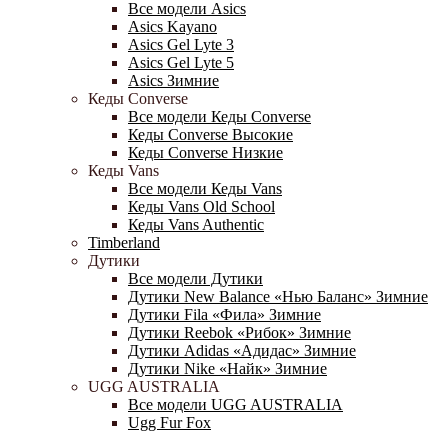
Все модели Asics
Asics Kayano
Asics Gel Lyte 3
Asics Gel Lyte 5
Asics Зимние
Кеды Converse
Все модели Кеды Converse
Кеды Converse Высокие
Кеды Converse Низкие
Кеды Vans
Все модели Кеды Vans
Кеды Vans Old School
Кеды Vans Authentic
Timberland
Дутики
Все модели Дутики
Дутики New Balance «Нью Баланс» Зимние
Дутики Fila «Фила» Зимние
Дутики Reebok «Рибок» Зимние
Дутики Adidas «Адидас» Зимние
Дутики Nike «Найк» Зимние
UGG AUSTRALIA
Все модели UGG AUSTRALIA
Ugg Fur Fox