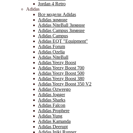
Jordan 4 Retro
Adidas
Все модели Adidas
Adidas зимние
Adidas NiteBall Зимние
Adidas Campus Зимние
Adidas Campus
Adidas EQT "Equipment"
Adidas Forum
Adidas Ozelia
Adidas NiteBall
Adidas Yeezy Boost
Adidas Yeezy Boost 700
Adidas Yeezy Boost 500
Adidas Yeezy Boost 380
Adidas Yeezy Boost 350 V2
Adidas Ozweego
Adidas Jogger
Adidas Sharks
Adidas Falcon
Adidas Prophere
Adidas Yung
Adidas Kamanda
Adidas Deerupt
Adidas Iniki Runner