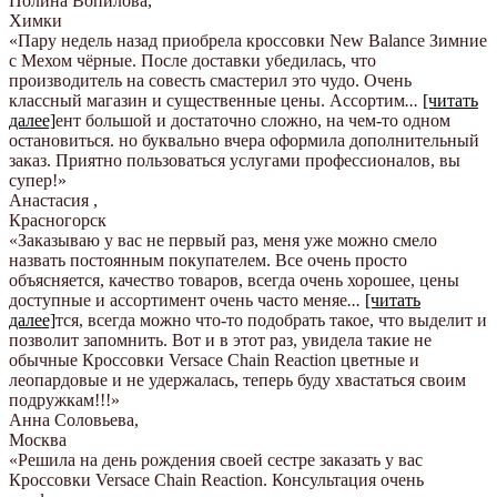
Полина Вопилова
,
Химки
«Пару недель назад приобрела кроссовки New Balance Зимние
с Мехом чёрные. После доставки убедилась, что
производитель на совесть смастерил это чудо. Очень
классный магазин и существенные цены. Ассортим
...
[читать
далее]
ент большой и достаточно сложно, на чем-то одном
остановиться. но буквально вчера оформила дополнительный
заказ. Приятно пользоваться услугами профессионалов, вы
супер!
»
Анастасия
,
Красногорск
«Заказываю у вас не первый раз, меня уже можно смело
назвать постоянным покупателем. Все очень просто
объясняется, качество товаров, всегда очень хорошее, цены
доступные и ассортимент очень часто меняе
...
[читать
далее]
тся, всегда можно что-то подобрать такое, что выделит и
позволит запомнить. Вот и в этот раз, увидела такие не
обычные Кроссовки Versace Chain Reaction цветные и
леопардовые и не удержалась, теперь буду хвастаться своим
подружкам!!!
»
Анна Соловьева
,
Москва
«Решила на день рождения своей сестре заказать у вас
Кроссовки Versace Chain Reaction. Консультация очень