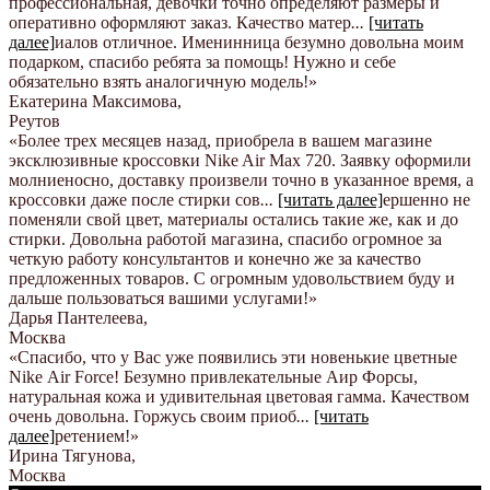
профессиональная, девочки точно определяют размеры и
оперативно оформляют заказ. Качество матер
...
[читать
далее]
иалов отличное. Именинница безумно довольна моим
подарком, спасибо ребята за помощь! Нужно и себе
обязательно взять аналогичную модель!
»
Екатерина Максимова
,
Реутов
«Более трех месяцев назад, приобрела в вашем магазине
эксклюзивные кроссовки Nike Air Max 720. Заявку оформили
молниеносно, доставку произвели точно в указанное время, а
кроссовки даже после стирки сов
...
[читать далее]
ершенно не
поменяли свой цвет, материалы остались такие же, как и до
стирки. Довольна работой магазина, спасибо огромное за
четкую работу консультантов и конечно же за качество
предложенных товаров. С огромным удовольствием буду и
дальше пользоваться вашими услугами!
»
Дарья Пантелеева
,
Москва
«Спасибо, что у Вас уже появились эти новенькие цветные
Nike Аir Force! Безумно привлекательные Аир Форсы,
натуральная кожа и удивительная цветовая гамма. Качеством
очень довольна. Горжусь своим приоб
...
[читать
далее]
ретением!
»
Ирина Тягунова
,
Москва