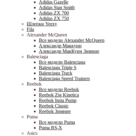
Adidas Gazelle
Adidas Stan Smith
Adidas ZX 700
Adidas ZX 750
Шлепки Yeezy
Fila
Alexander McQueen
Все модели Alexander McQueen
Александр Маккуин
Александр МакКуин Зимние
Balenciaga
Все модели Balenciaga
Balenciaga Triple S
Balenciaga Track
Balenciaga Speed Trainers
Reebok
Все модели Reebok
Reebok Zig Kinetica
Reebok Insta Pump
Reebok Classic
Reebok Зимние
Puma
Все модели Puma
Puma RS-X
Asics