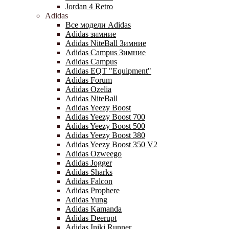
Jordan 4 Retro
Adidas
Все модели Adidas
Adidas зимние
Adidas NiteBall Зимние
Adidas Campus Зимние
Adidas Campus
Adidas EQT "Equipment"
Adidas Forum
Adidas Ozelia
Adidas NiteBall
Adidas Yeezy Boost
Adidas Yeezy Boost 700
Adidas Yeezy Boost 500
Adidas Yeezy Boost 380
Adidas Yeezy Boost 350 V2
Adidas Ozweego
Adidas Jogger
Adidas Sharks
Adidas Falcon
Adidas Prophere
Adidas Yung
Adidas Kamanda
Adidas Deerupt
Adidas Iniki Runner