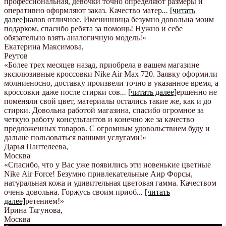
профессиональная, девочки точно определяют размеры и
оперативно оформляют заказ. Качество матер
...
[читать
далее]
иалов отличное. Именинница безумно довольна моим
подарком, спасибо ребята за помощь! Нужно и себе
обязательно взять аналогичную модель!
»
Екатерина Максимова
,
Реутов
«Более трех месяцев назад, приобрела в вашем магазине
эксклюзивные кроссовки Nike Air Max 720. Заявку оформили
молниеносно, доставку произвели точно в указанное время, а
кроссовки даже после стирки сов
...
[читать далее]
ершенно не
поменяли свой цвет, материалы остались такие же, как и до
стирки. Довольна работой магазина, спасибо огромное за
четкую работу консультантов и конечно же за качество
предложенных товаров. С огромным удовольствием буду и
дальше пользоваться вашими услугами!
»
Дарья Пантелеева
,
Москва
«Спасибо, что у Вас уже появились эти новенькие цветные
Nike Аir Force! Безумно привлекательные Аир Форсы,
натуральная кожа и удивительная цветовая гамма. Качеством
очень довольна. Горжусь своим приоб
...
[читать
далее]
ретением!
»
Ирина Тягунова
,
Москва