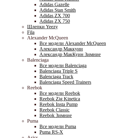
Adidas Gazelle
Adidas Stan Smith
Adidas ZX 700
Adidas ZX 750
Шлепки Yeezy
Fila
Alexander McQueen
Все модели Alexander McQueen
Александр Маккуин
Александр МакКуин Зимние
Balenciaga
Все модели Balenciaga
Balenciaga Triple S
Balenciaga Track
Balenciaga Speed Trainers
Reebok
Все модели Reebok
Reebok Zig Kinetica
Reebok Insta Pump
Reebok Classic
Reebok Зимние
Puma
Все модели Puma
Puma RS-X
Asics