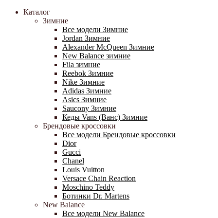
Каталог
Зимние
Все модели Зимние
Jordan Зимние
Alexander McQueen Зимние
New Balance зимние
Fila зимние
Reebok Зимние
Nike Зимние
Adidas Зимние
Asics Зимние
Saucony Зимние
Кеды Vans (Ванс) Зимние
Брендовые кроссовки
Все модели Брендовые кроссовки
Dior
Gucci
Chanel
Louis Vuitton
Versace Chain Reaction
Moschino Teddy
Ботинки Dr. Martens
New Balance
Все модели New Balance