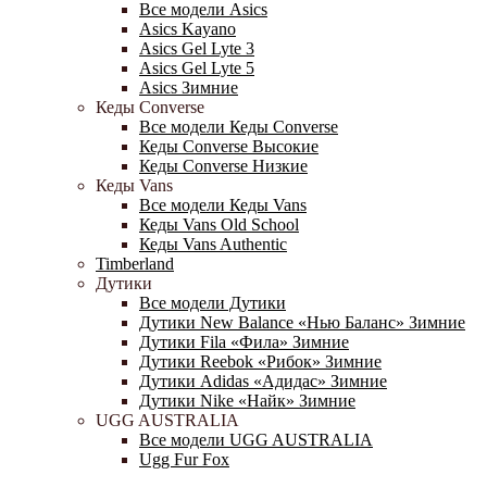
Все модели Asics
Asics Kayano
Asics Gel Lyte 3
Asics Gel Lyte 5
Asics Зимние
Кеды Converse
Все модели Кеды Converse
Кеды Converse Высокие
Кеды Converse Низкие
Кеды Vans
Все модели Кеды Vans
Кеды Vans Old School
Кеды Vans Authentic
Timberland
Дутики
Все модели Дутики
Дутики New Balance «Нью Баланс» Зимние
Дутики Fila «Фила» Зимние
Дутики Reebok «Рибок» Зимние
Дутики Adidas «Адидас» Зимние
Дутики Nike «Найк» Зимние
UGG AUSTRALIA
Все модели UGG AUSTRALIA
Ugg Fur Fox