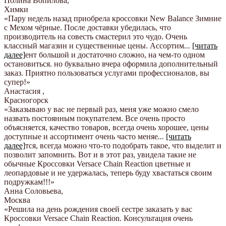
Полина Вопилова
,
Химки
«Пару недель назад приобрела кроссовки New Balance Зимние
с Мехом чёрные. После доставки убедилась, что
производитель на совесть смастерил это чудо. Очень
классный магазин и существенные цены. Ассортим
...
[читать
далее]
ент большой и достаточно сложно, на чем-то одном
остановиться. но буквально вчера оформила дополнительный
заказ. Приятно пользоваться услугами профессионалов, вы
супер!
»
Анастасия
,
Красногорск
«Заказываю у вас не первый раз, меня уже можно смело
назвать постоянным покупателем. Все очень просто
объясняется, качество товаров, всегда очень хорошее, цены
доступные и ассортимент очень часто меняе
...
[читать
далее]
тся, всегда можно что-то подобрать такое, что выделит и
позволит запомнить. Вот и в этот раз, увидела такие не
обычные Кроссовки Versace Chain Reaction цветные и
леопардовые и не удержалась, теперь буду хвастаться своим
подружкам!!!
»
Анна Соловьева
,
Москва
«Решила на день рождения своей сестре заказать у вас
Кроссовки Versace Chain Reaction. Консультация очень