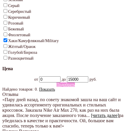
Серый
Серебристый
Коричневый
Розовый
Бежевый
Фиолетовый
Хаки/Камуфляжный/Military
Жёлтый/Оранж
Голубой/Бирюза
Разноцветный
Цена
от
до
руб.
Подобрать
Найдено товаров:
0
.
Показать
Отзывы
«Пару дней назад, по совету знакомой зашла на ваш сайт и
удивилась ассортименту оригинальных и стильных
кроссовок. Заказала Nike Air Max 270, как раз на них была
акция. После получение заказанного това
...
[читать далее]
ра
убедилась в качестве и практичности. Ой, большое вам
спасибо, теперь только к вам!
»