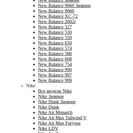
New Balance зимние
New Balance 9060 Зимние
New Balance 9060
New Balance XC-72
New Balance 2002r
New Balance 327
New Balance 530
New Balance 550
New Balance 650
New Balance 574
New Balance 580
New Balance 608
New Balance 754
New Balance 990
New Balance 997
New Balance 999
Nike
Все модели Nike
Nike Зимние
Nike Dunk Зимние
Nike Dunk
Nike Air Monarch
Nike Air Max Tailwind V
Nike Air Max Furyosa
Nike LDV