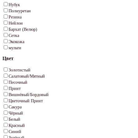
Нубук
Полиуретан
Резина
Нейлон
Бархат (Велюр)
Сетка
Экокожа
мульти
Цвет
Золотистый
Салатовый/Мятный
Песочный
Принт
Вишнёвый/Бордовый
Цветочный Принт
Сакура
Чёрный
Белый
Красный
Синий
Зелёный