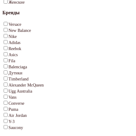
Женские
Бренды
Versace
New Balance
Nike
Adidas
Reebok
Asics
Fila
Balenciaga
Дутики
Timberland
Alexander McQueen
Ugg Australia
Vans
Converse
Puma
Air Jordan
Y-3
Saucony