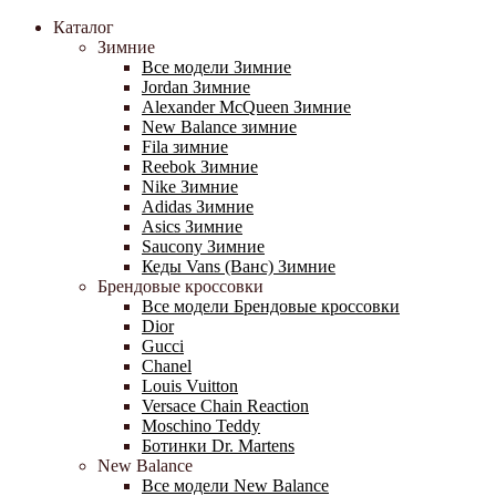
Каталог
Зимние
Все модели Зимние
Jordan Зимние
Alexander McQueen Зимние
New Balance зимние
Fila зимние
Reebok Зимние
Nike Зимние
Adidas Зимние
Asics Зимние
Saucony Зимние
Кеды Vans (Ванс) Зимние
Брендовые кроссовки
Все модели Брендовые кроссовки
Dior
Gucci
Chanel
Louis Vuitton
Versace Chain Reaction
Moschino Teddy
Ботинки Dr. Martens
New Balance
Все модели New Balance