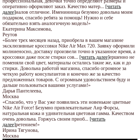
профессиональная, девочки точно определяют размеры и
оперативно оформляют заказ. Качество матер
...
[читать
далее]
иалов отличное. Именинница безумно довольна моим
подарком, спасибо ребята за помощь! Нужно и себе
обязательно взять аналогичную модель!
»
Екатерина Максимова
,
Реутов
«Более трех месяцев назад, приобрела в вашем магазине
эксклюзивные кроссовки Nike Air Max 720. Заявку оформили
молниеносно, доставку произвели точно в указанное время, а
кроссовки даже после стирки сов
...
[читать далее]
ершенно не
поменяли свой цвет, материалы остались такие же, как и до
стирки. Довольна работой магазина, спасибо огромное за
четкую работу консультантов и конечно же за качество
предложенных товаров. С огромным удовольствием буду и
дальше пользоваться вашими услугами!
»
Дарья Пантелеева
,
Москва
«Спасибо, что у Вас уже появились эти новенькие цветные
Nike Аir Force! Безумно привлекательные Аир Форсы,
натуральная кожа и удивительная цветовая гамма. Качеством
очень довольна. Горжусь своим приоб
...
[читать
далее]
ретением!
»
Ирина Тягунова
,
Москва