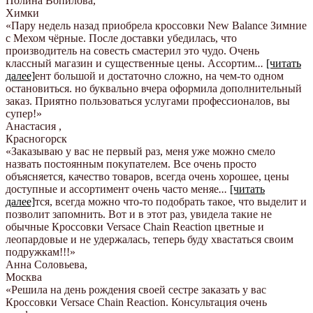
Полина Вопилова
,
Химки
«Пару недель назад приобрела кроссовки New Balance Зимние
с Мехом чёрные. После доставки убедилась, что
производитель на совесть смастерил это чудо. Очень
классный магазин и существенные цены. Ассортим
...
[читать
далее]
ент большой и достаточно сложно, на чем-то одном
остановиться. но буквально вчера оформила дополнительный
заказ. Приятно пользоваться услугами профессионалов, вы
супер!
»
Анастасия
,
Красногорск
«Заказываю у вас не первый раз, меня уже можно смело
назвать постоянным покупателем. Все очень просто
объясняется, качество товаров, всегда очень хорошее, цены
доступные и ассортимент очень часто меняе
...
[читать
далее]
тся, всегда можно что-то подобрать такое, что выделит и
позволит запомнить. Вот и в этот раз, увидела такие не
обычные Кроссовки Versace Chain Reaction цветные и
леопардовые и не удержалась, теперь буду хвастаться своим
подружкам!!!
»
Анна Соловьева
,
Москва
«Решила на день рождения своей сестре заказать у вас
Кроссовки Versace Chain Reaction. Консультация очень