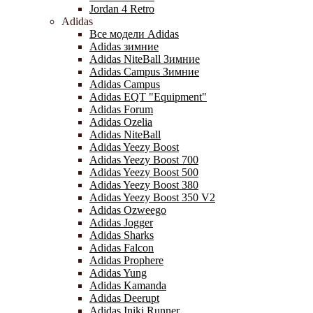
Jordan 4 Retro
Adidas
Все модели Adidas
Adidas зимние
Adidas NiteBall Зимние
Adidas Campus Зимние
Adidas Campus
Adidas EQT "Equipment"
Adidas Forum
Adidas Ozelia
Adidas NiteBall
Adidas Yeezy Boost
Adidas Yeezy Boost 700
Adidas Yeezy Boost 500
Adidas Yeezy Boost 380
Adidas Yeezy Boost 350 V2
Adidas Ozweego
Adidas Jogger
Adidas Sharks
Adidas Falcon
Adidas Prophere
Adidas Yung
Adidas Kamanda
Adidas Deerupt
Adidas Iniki Runner