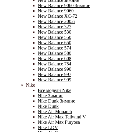
New Balance зимние
New Balance 9060 Зимние
New Balance 9060
New Balance XC-72
New Balance 2002r
New Balance 327
New Balance 530
New Balance 550
New Balance 650
New Balance 574
New Balance 580
New Balance 608
New Balance 754
New Balance 990
New Balance 997
New Balance 999
Nike
Все модели Nike
Nike Зимние
Nike Dunk Зимние
Nike Dunk
Nike Air Monarch
Nike Air Max Tailwind V
Nike Air Max Furyosa
Nike LDV