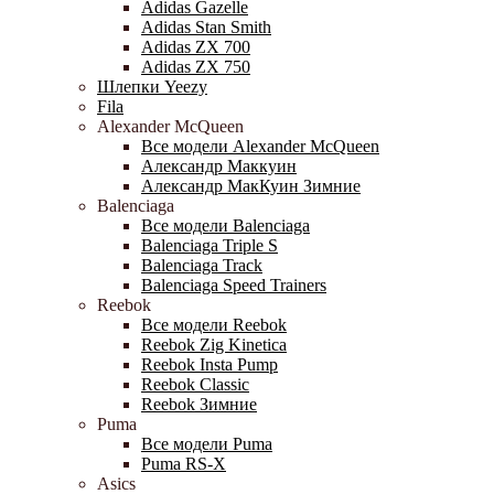
Adidas Gazelle
Adidas Stan Smith
Adidas ZX 700
Adidas ZX 750
Шлепки Yeezy
Fila
Alexander McQueen
Все модели Alexander McQueen
Александр Маккуин
Александр МакКуин Зимние
Balenciaga
Все модели Balenciaga
Balenciaga Triple S
Balenciaga Track
Balenciaga Speed Trainers
Reebok
Все модели Reebok
Reebok Zig Kinetica
Reebok Insta Pump
Reebok Classic
Reebok Зимние
Puma
Все модели Puma
Puma RS-X
Asics