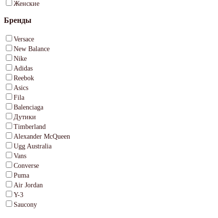
Женские
Бренды
Versace
New Balance
Nike
Adidas
Reebok
Asics
Fila
Balenciaga
Дутики
Timberland
Alexander McQueen
Ugg Australia
Vans
Converse
Puma
Air Jordan
Y-3
Saucony