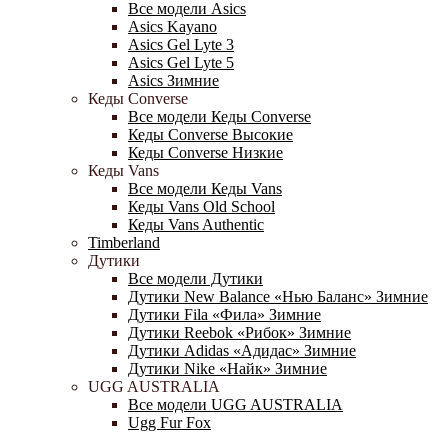
Все модели Asics
Asics Kayano
Asics Gel Lyte 3
Asics Gel Lyte 5
Asics Зимние
Кеды Converse
Все модели Кеды Converse
Кеды Converse Высокие
Кеды Converse Низкие
Кеды Vans
Все модели Кеды Vans
Кеды Vans Old School
Кеды Vans Authentic
Timberland
Дутики
Все модели Дутики
Дутики New Balance «Нью Баланс» Зимние
Дутики Fila «Фила» Зимние
Дутики Reebok «Рибок» Зимние
Дутики Adidas «Адидас» Зимние
Дутики Nike «Найк» Зимние
UGG AUSTRALIA
Все модели UGG AUSTRALIA
Ugg Fur Fox