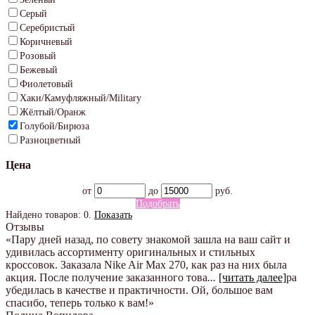
Серый
Серебристый
Коричневый
Розовый
Бежевый
Фиолетовый
Хаки/Камуфляжный/Military
Жёлтый/Оранж
Голубой/Бирюза
Разноцветный
Цена
от
до
руб.
Подобрать
Найдено товаров:
0
.
Показать
Отзывы
«Пару дней назад, по совету знакомой зашла на ваш сайт и
удивилась ассортименту оригинальных и стильных
кроссовок. Заказала Nike Air Max 270, как раз на них была
акция. После получение заказанного това
...
[читать далее]
ра
убедилась в качестве и практичности. Ой, большое вам
спасибо, теперь только к вам!
»