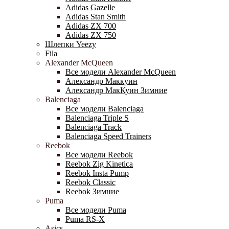
Adidas Gazelle
Adidas Stan Smith
Adidas ZX 700
Adidas ZX 750
Шлепки Yeezy
Fila
Alexander McQueen
Все модели Alexander McQueen
Александр Маккуин
Александр МакКуин Зимние
Balenciaga
Все модели Balenciaga
Balenciaga Triple S
Balenciaga Track
Balenciaga Speed Trainers
Reebok
Все модели Reebok
Reebok Zig Kinetica
Reebok Insta Pump
Reebok Classic
Reebok Зимние
Puma
Все модели Puma
Puma RS-X
Asics