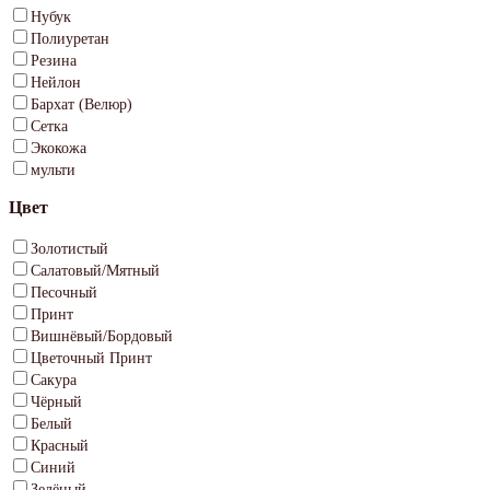
Нубук
Полиуретан
Резина
Нейлон
Бархат (Велюр)
Сетка
Экокожа
мульти
Цвет
Золотистый
Салатовый/Мятный
Песочный
Принт
Вишнёвый/Бордовый
Цветочный Принт
Сакура
Чёрный
Белый
Красный
Синий
Зелёный