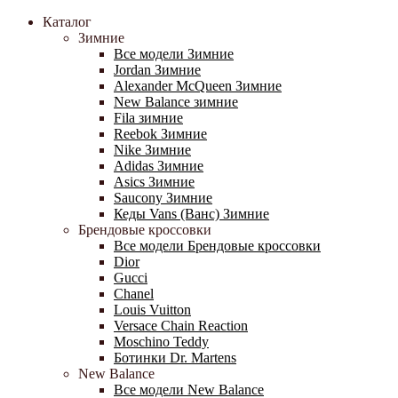
Каталог
Зимние
Все модели Зимние
Jordan Зимние
Alexander McQueen Зимние
New Balance зимние
Fila зимние
Reebok Зимние
Nike Зимние
Adidas Зимние
Asics Зимние
Saucony Зимние
Кеды Vans (Ванс) Зимние
Брендовые кроссовки
Все модели Брендовые кроссовки
Dior
Gucci
Chanel
Louis Vuitton
Versace Chain Reaction
Moschino Teddy
Ботинки Dr. Martens
New Balance
Все модели New Balance