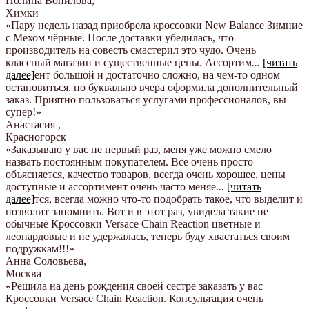
Полина Вопилова
,
Химки
«Пару недель назад приобрела кроссовки New Balance Зимние
с Мехом чёрные. После доставки убедилась, что
производитель на совесть смастерил это чудо. Очень
классный магазин и существенные цены. Ассортим
...
[читать
далее]
ент большой и достаточно сложно, на чем-то одном
остановиться. но буквально вчера оформила дополнительный
заказ. Приятно пользоваться услугами профессионалов, вы
супер!
»
Анастасия
,
Красногорск
«Заказываю у вас не первый раз, меня уже можно смело
назвать постоянным покупателем. Все очень просто
объясняется, качество товаров, всегда очень хорошее, цены
доступные и ассортимент очень часто меняе
...
[читать
далее]
тся, всегда можно что-то подобрать такое, что выделит и
позволит запомнить. Вот и в этот раз, увидела такие не
обычные Кроссовки Versace Chain Reaction цветные и
леопардовые и не удержалась, теперь буду хвастаться своим
подружкам!!!
»
Анна Соловьева
,
Москва
«Решила на день рождения своей сестре заказать у вас
Кроссовки Versace Chain Reaction. Консультация очень