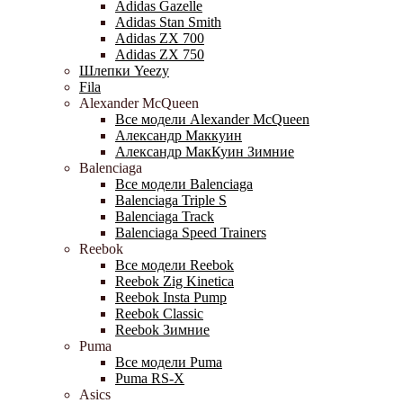
Adidas Gazelle
Adidas Stan Smith
Adidas ZX 700
Adidas ZX 750
Шлепки Yeezy
Fila
Alexander McQueen
Все модели Alexander McQueen
Александр Маккуин
Александр МакКуин Зимние
Balenciaga
Все модели Balenciaga
Balenciaga Triple S
Balenciaga Track
Balenciaga Speed Trainers
Reebok
Все модели Reebok
Reebok Zig Kinetica
Reebok Insta Pump
Reebok Classic
Reebok Зимние
Puma
Все модели Puma
Puma RS-X
Asics