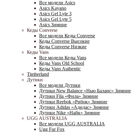
Все модели Asics
Asics Kayano
Asics Gel Lyte 3
Asics Gel Lyte 5
Asics Зимние
Кеды Converse
Все модели Кеды Converse
Кеды Converse Высокие
Кеды Converse Низкие
Кеды Vans
Все модели Кеды Vans
Кеды Vans Old School
Кеды Vans Authentic
Timberland
Дутики
Все модели Дутики
Дутики New Balance «Нью Баланс» Зимние
Дутики Fila «Фила» Зимние
Дутики Reebok «Рибок» Зимние
Дутики Adidas «Адидас» Зимние
Дутики Nike «Найк» Зимние
UGG AUSTRALIA
Все модели UGG AUSTRALIA
Ugg Fur Fox