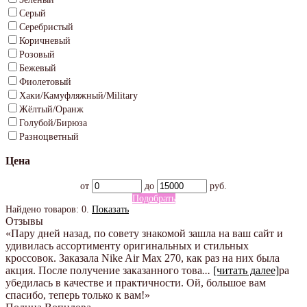
Серый
Серебристый
Коричневый
Розовый
Бежевый
Фиолетовый
Хаки/Камуфляжный/Military
Жёлтый/Оранж
Голубой/Бирюза
Разноцветный
Цена
от
до
руб.
Подобрать
Найдено товаров:
0
.
Показать
Отзывы
«Пару дней назад, по совету знакомой зашла на ваш сайт и
удивилась ассортименту оригинальных и стильных
кроссовок. Заказала Nike Air Max 270, как раз на них была
акция. После получение заказанного това
...
[читать далее]
ра
убедилась в качестве и практичности. Ой, большое вам
спасибо, теперь только к вам!
»