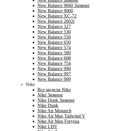
New Balance зимние
New Balance 9060 Зимние
New Balance 9060
New Balance XC-72
New Balance 2002r
New Balance 327
New Balance 530
New Balance 550
New Balance 650
New Balance 574
New Balance 580
New Balance 608
New Balance 754
New Balance 990
New Balance 997
New Balance 999
Nike
Все модели Nike
Nike Зимние
Nike Dunk Зимние
Nike Dunk
Nike Air Monarch
Nike Air Max Tailwind V
Nike Air Max Furyosa
Nike LDV