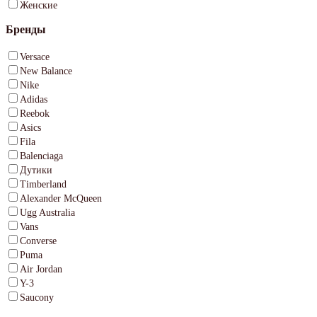
Женские
Бренды
Versace
New Balance
Nike
Adidas
Reebok
Asics
Fila
Balenciaga
Дутики
Timberland
Alexander McQueen
Ugg Australia
Vans
Converse
Puma
Air Jordan
Y-3
Saucony