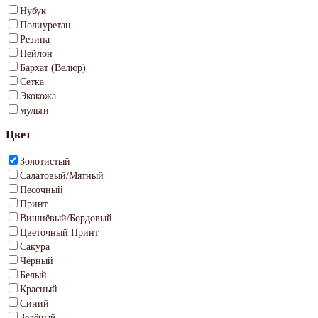
Нубук
Полиуретан
Резина
Нейлон
Бархат (Велюр)
Сетка
Экокожа
мульти
Цвет
Золотистый
Салатовый/Мятный
Песочный
Принт
Вишнёвый/Бордовый
Цветочный Принт
Сакура
Чёрный
Белый
Красный
Синий
Зелёный