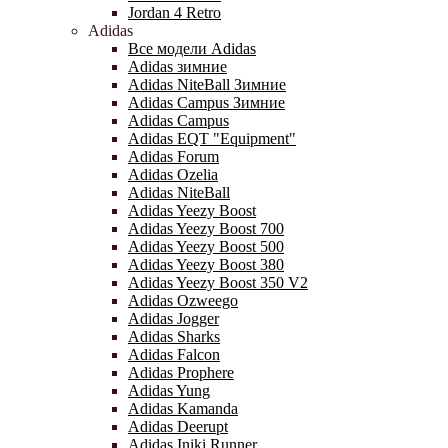
Jordan 4 Retro
Adidas
Все модели Adidas
Adidas зимние
Adidas NiteBall Зимние
Adidas Campus Зимние
Adidas Campus
Adidas EQT "Equipment"
Adidas Forum
Adidas Ozelia
Adidas NiteBall
Adidas Yeezy Boost
Adidas Yeezy Boost 700
Adidas Yeezy Boost 500
Adidas Yeezy Boost 380
Adidas Yeezy Boost 350 V2
Adidas Ozweego
Adidas Jogger
Adidas Sharks
Adidas Falcon
Adidas Prophere
Adidas Yung
Adidas Kamanda
Adidas Deerupt
Adidas Iniki Runner