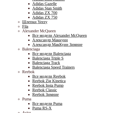
Adidas Gazelle
Adidas Stan Smith
Adidas ZX 700
Adidas ZX 750
Шлепки Yeezy
Fila
Alexander McQueen
Все модели Alexander McQueen
Александр Маккуин
Александр МакКуин Зимние
Balenciaga
Все модели Balenciaga
Balenciaga Triple S
Balenciaga Track
Balenciaga Speed Trainers
Reebok
Все модели Reebok
Reebok Zig Kinetica
Reebok Insta Pump
Reebok Classic
Reebok Зимние
Puma
Все модели Puma
Puma RS-X
Asics