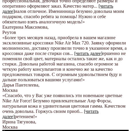
профессиональная, девочки точно определяют размеры и
оперативно оформляют заказ. Качество матер
...
[читать
далее]
иалов отличное. Именинница безумно довольна моим
подарком, спасибо ребята за помощь! Нужно и себе
обязательно взять аналогичную модель!
»
Екатерина Максимова
,
Реутов
«Более трех месяцев назад, приобрела в вашем магазине
эксклюзивные кроссовки Nike Air Max 720. Заявку оформили
молниеносно, доставку произвели точно в указанное время, а
кроссовки даже после стирки сов
...
[читать далее]
ершенно не
поменяли свой цвет, материалы остались такие же, как и до
стирки. Довольна работой магазина, спасибо огромное за
четкую работу консультантов и конечно же за качество
предложенных товаров. С огромным удовольствием буду и
дальше пользоваться вашими услугами!
»
Дарья Пантелеева
,
Москва
«Спасибо, что у Вас уже появились эти новенькие цветные
Nike Аir Force! Безумно привлекательные Аир Форсы,
натуральная кожа и удивительная цветовая гамма. Качеством
очень довольна. Горжусь своим приоб
...
[читать
далее]
ретением!
»
Ирина Тягунова
,
Москва