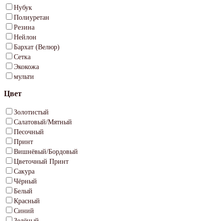
Нубук
Полиуретан
Резина
Нейлон
Бархат (Велюр)
Сетка
Экокожа
мульти
Цвет
Золотистый
Салатовый/Мятный
Песочный
Принт
Вишнёвый/Бордовый
Цветочный Принт
Сакура
Чёрный
Белый
Красный
Синий
Зелёный