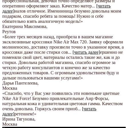
профессиональная, девочки точно определяют размеры и
оперативно оформляют заказ. Качество матер
...
[читать
далее]
иалов отличное. Именинница безумно довольна моим
подарком, спасибо ребята за помощь! Нужно и себе
обязательно взять аналогичную модель!
»
Екатерина Максимова
,
Реутов
«Более трех месяцев назад, приобрела в вашем магазине
эксклюзивные кроссовки Nike Air Max 720. Заявку оформили
молниеносно, доставку произвели точно в указанное время, а
кроссовки даже после стирки сов
...
[читать далее]
ершенно не
поменяли свой цвет, материалы остались такие же, как и до
стирки. Довольна работой магазина, спасибо огромное за
четкую работу консультантов и конечно же за качество
предложенных товаров. С огромным удовольствием буду и
дальше пользоваться вашими услугами!
»
Дарья Пантелеева
,
Москва
«Спасибо, что у Вас уже появились эти новенькие цветные
Nike Аir Force! Безумно привлекательные Аир Форсы,
натуральная кожа и удивительная цветовая гамма. Качеством
очень довольна. Горжусь своим приоб
...
[читать
далее]
ретением!
»
Ирина Тягунова
,
Москва