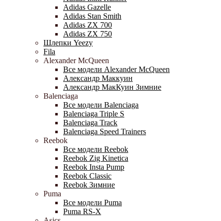
Adidas Gazelle
Adidas Stan Smith
Adidas ZX 700
Adidas ZX 750
Шлепки Yeezy
Fila
Alexander McQueen
Все модели Alexander McQueen
Александр Маккуин
Александр МакКуин Зимние
Balenciaga
Все модели Balenciaga
Balenciaga Triple S
Balenciaga Track
Balenciaga Speed Trainers
Reebok
Все модели Reebok
Reebok Zig Kinetica
Reebok Insta Pump
Reebok Classic
Reebok Зимние
Puma
Все модели Puma
Puma RS-X
Asics