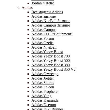
Jordan 4 Retro
Adidas
Все модели Adidas
Adidas зимние
Adidas NiteBall Зимние
Adidas Campus Зимние
Adidas Campus
Adidas EQT "Equipment"
Adidas Forum
Adidas Ozelia
Adidas NiteBall
Adidas Yeezy Boost
Adidas Yeezy Boost 700
Adidas Yeezy Boost 500
Adidas Yeezy Boost 380
Adidas Yeezy Boost 350 V2
Adidas Ozweego
Adidas Jogger
Adidas Sharks
Adidas Falcon
Adidas Prophere
Adidas Yung
Adidas Kamanda
Adidas Deerupt
Adidas Iniki Runner