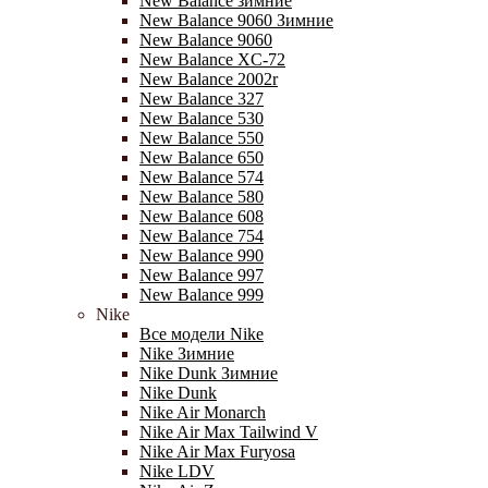
New Balance зимние
New Balance 9060 Зимние
New Balance 9060
New Balance XC-72
New Balance 2002r
New Balance 327
New Balance 530
New Balance 550
New Balance 650
New Balance 574
New Balance 580
New Balance 608
New Balance 754
New Balance 990
New Balance 997
New Balance 999
Nike
Все модели Nike
Nike Зимние
Nike Dunk Зимние
Nike Dunk
Nike Air Monarch
Nike Air Max Tailwind V
Nike Air Max Furyosa
Nike LDV