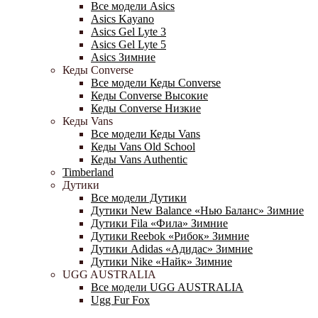
Все модели Asics
Asics Kayano
Asics Gel Lyte 3
Asics Gel Lyte 5
Asics Зимние
Кеды Converse
Все модели Кеды Converse
Кеды Converse Высокие
Кеды Converse Низкие
Кеды Vans
Все модели Кеды Vans
Кеды Vans Old School
Кеды Vans Authentic
Timberland
Дутики
Все модели Дутики
Дутики New Balance «Нью Баланс» Зимние
Дутики Fila «Фила» Зимние
Дутики Reebok «Рибок» Зимние
Дутики Adidas «Адидас» Зимние
Дутики Nike «Найк» Зимние
UGG AUSTRALIA
Все модели UGG AUSTRALIA
Ugg Fur Fox