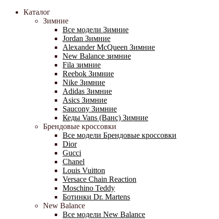
Каталог
Зимние
Все модели Зимние
Jordan Зимние
Alexander McQueen Зимние
New Balance зимние
Fila зимние
Reebok Зимние
Nike Зимние
Adidas Зимние
Asics Зимние
Saucony Зимние
Кеды Vans (Ванс) Зимние
Брендовые кроссовки
Все модели Брендовые кроссовки
Dior
Gucci
Chanel
Louis Vuitton
Versace Chain Reaction
Moschino Teddy
Ботинки Dr. Martens
New Balance
Все модели New Balance