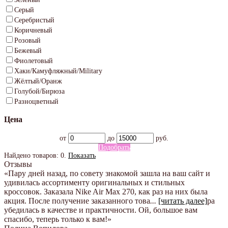
Серый
Серебристый
Коричневый
Розовый
Бежевый
Фиолетовый
Хаки/Камуфляжный/Military
Жёлтый/Оранж
Голубой/Бирюза
Разноцветный
Цена
от
до
руб.
Подобрать
Найдено товаров:
0
.
Показать
Отзывы
«Пару дней назад, по совету знакомой зашла на ваш сайт и
удивилась ассортименту оригинальных и стильных
кроссовок. Заказала Nike Air Max 270, как раз на них была
акция. После получение заказанного това
...
[читать далее]
ра
убедилась в качестве и практичности. Ой, большое вам
спасибо, теперь только к вам!
»