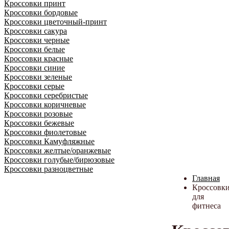
Кроссовки принт
Кроссовки бордовые
Кроссовки цветочный-принт
Кроссовки сакура
Кроссовки черные
Кроссовки белые
Кроссовки красные
Кроссовки синие
Кроссовки зеленые
Кроссовки серые
Кроссовки серебристые
Кроссовки коричневые
Кроссовки розовые
Кроссовки бежевые
Кроссовки фиолетовые
Кроссовки Камуфляжные
Кроссовки желтые/оранжевые
Кроссовки голубые/бирюзовые
Кроссовки разноцветные
Главная
Кроссовк
для
фитнеса