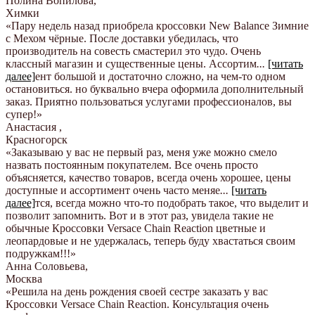
Полина Вопилова
,
Химки
«Пару недель назад приобрела кроссовки New Balance Зимние
с Мехом чёрные. После доставки убедилась, что
производитель на совесть смастерил это чудо. Очень
классный магазин и существенные цены. Ассортим
...
[читать
далее]
ент большой и достаточно сложно, на чем-то одном
остановиться. но буквально вчера оформила дополнительный
заказ. Приятно пользоваться услугами профессионалов, вы
супер!
»
Анастасия
,
Красногорск
«Заказываю у вас не первый раз, меня уже можно смело
назвать постоянным покупателем. Все очень просто
объясняется, качество товаров, всегда очень хорошее, цены
доступные и ассортимент очень часто меняе
...
[читать
далее]
тся, всегда можно что-то подобрать такое, что выделит и
позволит запомнить. Вот и в этот раз, увидела такие не
обычные Кроссовки Versace Chain Reaction цветные и
леопардовые и не удержалась, теперь буду хвастаться своим
подружкам!!!
»
Анна Соловьева
,
Москва
«Решила на день рождения своей сестре заказать у вас
Кроссовки Versace Chain Reaction. Консультация очень