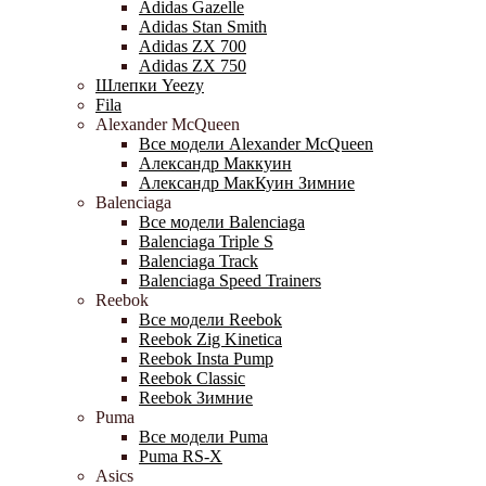
Adidas Gazelle
Adidas Stan Smith
Adidas ZX 700
Adidas ZX 750
Шлепки Yeezy
Fila
Alexander McQueen
Все модели Alexander McQueen
Александр Маккуин
Александр МакКуин Зимние
Balenciaga
Все модели Balenciaga
Balenciaga Triple S
Balenciaga Track
Balenciaga Speed Trainers
Reebok
Все модели Reebok
Reebok Zig Kinetica
Reebok Insta Pump
Reebok Classic
Reebok Зимние
Puma
Все модели Puma
Puma RS-X
Asics