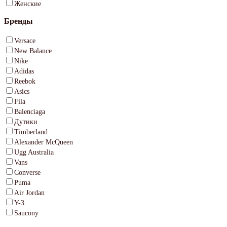
Женские
Бренды
Versace
New Balance
Nike
Adidas
Reebok
Asics
Fila
Balenciaga
Дутики
Timberland
Alexander McQueen
Ugg Australia
Vans
Converse
Puma
Air Jordan
Y-3
Saucony