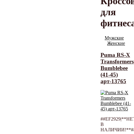
Кроссо
для
фитнес
Мужские
Женские
Puma RS-X
Transformers
Bumblebee
(41-45)
арт-13765
##EF2929|**НЕ
В
НАЛИЧИИ!**#