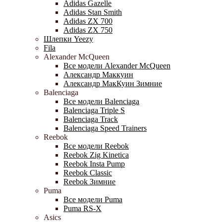
Adidas Gazelle
Adidas Stan Smith
Adidas ZX 700
Adidas ZX 750
Шлепки Yeezy
Fila
Alexander McQueen
Все модели Alexander McQueen
Александр Маккуин
Александр МакКуин Зимние
Balenciaga
Все модели Balenciaga
Balenciaga Triple S
Balenciaga Track
Balenciaga Speed Trainers
Reebok
Все модели Reebok
Reebok Zig Kinetica
Reebok Insta Pump
Reebok Classic
Reebok Зимние
Puma
Все модели Puma
Puma RS-X
Asics