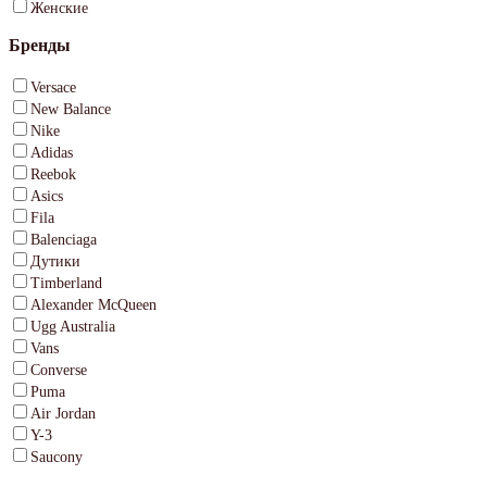
Женские
Бренды
Versace
New Balance
Nike
Adidas
Reebok
Asics
Fila
Balenciaga
Дутики
Timberland
Alexander McQueen
Ugg Australia
Vans
Converse
Puma
Air Jordan
Y-3
Saucony