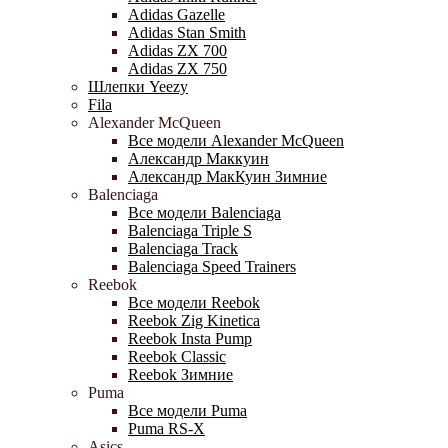
Adidas Gazelle
Adidas Stan Smith
Adidas ZX 700
Adidas ZX 750
Шлепки Yeezy
Fila
Alexander McQueen
Все модели Alexander McQueen
Александр Маккуин
Александр МакКуин Зимние
Balenciaga
Все модели Balenciaga
Balenciaga Triple S
Balenciaga Track
Balenciaga Speed Trainers
Reebok
Все модели Reebok
Reebok Zig Kinetica
Reebok Insta Pump
Reebok Classic
Reebok Зимние
Puma
Все модели Puma
Puma RS-X
Asics