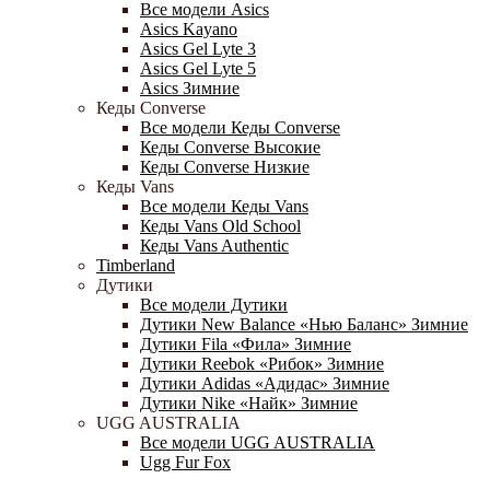
Все модели Asics
Asics Kayano
Asics Gel Lyte 3
Asics Gel Lyte 5
Asics Зимние
Кеды Converse
Все модели Кеды Converse
Кеды Converse Высокие
Кеды Converse Низкие
Кеды Vans
Все модели Кеды Vans
Кеды Vans Old School
Кеды Vans Authentic
Timberland
Дутики
Все модели Дутики
Дутики New Balance «Нью Баланс» Зимние
Дутики Fila «Фила» Зимние
Дутики Reebok «Рибок» Зимние
Дутики Adidas «Адидас» Зимние
Дутики Nike «Найк» Зимние
UGG AUSTRALIA
Все модели UGG AUSTRALIA
Ugg Fur Fox