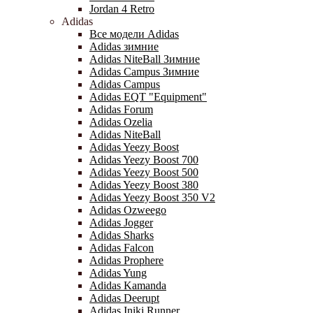
Jordan 4 Retro
Adidas
Все модели Adidas
Adidas зимние
Adidas NiteBall Зимние
Adidas Campus Зимние
Adidas Campus
Adidas EQT "Equipment"
Adidas Forum
Adidas Ozelia
Adidas NiteBall
Adidas Yeezy Boost
Adidas Yeezy Boost 700
Adidas Yeezy Boost 500
Adidas Yeezy Boost 380
Adidas Yeezy Boost 350 V2
Adidas Ozweego
Adidas Jogger
Adidas Sharks
Adidas Falcon
Adidas Prophere
Adidas Yung
Adidas Kamanda
Adidas Deerupt
Adidas Iniki Runner