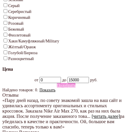
Серый
Серебристый
Коричневый
Розовый
Бежевый
Фиолетовый
Хаки/Камуфляжный/Military
Жёлтый/Оранж
Голубой/Бирюза
Разноцветный
Цена
от
до
руб.
Подобрать
Найдено товаров:
0
.
Показать
Отзывы
«Пару дней назад, по совету знакомой зашла на ваш сайт и
удивилась ассортименту оригинальных и стильных
кроссовок. Заказала Nike Air Max 270, как раз на них была
акция. После получение заказанного това
...
[читать далее]
ра
убедилась в качестве и практичности. Ой, большое вам
спасибо, теперь только к вам!
»