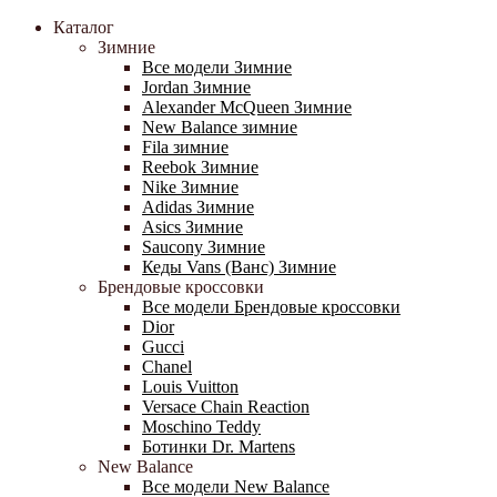
Каталог
Зимние
Все модели Зимние
Jordan Зимние
Alexander McQueen Зимние
New Balance зимние
Fila зимние
Reebok Зимние
Nike Зимние
Adidas Зимние
Asics Зимние
Saucony Зимние
Кеды Vans (Ванс) Зимние
Брендовые кроссовки
Все модели Брендовые кроссовки
Dior
Gucci
Chanel
Louis Vuitton
Versace Chain Reaction
Moschino Teddy
Ботинки Dr. Martens
New Balance
Все модели New Balance