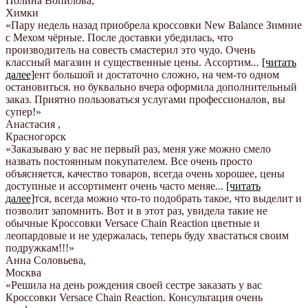
Полина Вопилова
,
Химки
«Пару недель назад приобрела кроссовки New Balance Зимние
с Мехом чёрные. После доставки убедилась, что
производитель на совесть смастерил это чудо. Очень
классный магазин и существенные цены. Ассортим
...
[читать
далее]
ент большой и достаточно сложно, на чем-то одном
остановиться. но буквально вчера оформила дополнительный
заказ. Приятно пользоваться услугами профессионалов, вы
супер!
»
Анастасия
,
Красногорск
«Заказываю у вас не первый раз, меня уже можно смело
назвать постоянным покупателем. Все очень просто
объясняется, качество товаров, всегда очень хорошее, цены
доступные и ассортимент очень часто меняе
...
[читать
далее]
тся, всегда можно что-то подобрать такое, что выделит и
позволит запомнить. Вот и в этот раз, увидела такие не
обычные Кроссовки Versace Chain Reaction цветные и
леопардовые и не удержалась, теперь буду хвастаться своим
подружкам!!!
»
Анна Соловьева
,
Москва
«Решила на день рождения своей сестре заказать у вас
Кроссовки Versace Chain Reaction. Консультация очень