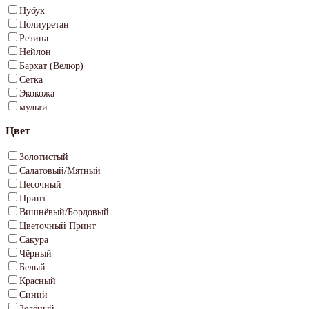
Нубук
Полиуретан
Резина
Нейлон
Бархат (Велюр)
Сетка
Экокожа
мульти
Цвет
Золотистый
Салатовый/Мятный
Песочный
Принт
Вишнёвый/Бордовый
Цветочный Принт
Сакура
Чёрный
Белый
Красный
Синий
Зелёный