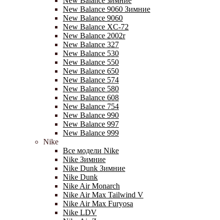
New Balance зимние
New Balance 9060 Зимние
New Balance 9060
New Balance XC-72
New Balance 2002r
New Balance 327
New Balance 530
New Balance 550
New Balance 650
New Balance 574
New Balance 580
New Balance 608
New Balance 754
New Balance 990
New Balance 997
New Balance 999
Nike
Все модели Nike
Nike Зимние
Nike Dunk Зимние
Nike Dunk
Nike Air Monarch
Nike Air Max Tailwind V
Nike Air Max Furyosa
Nike LDV