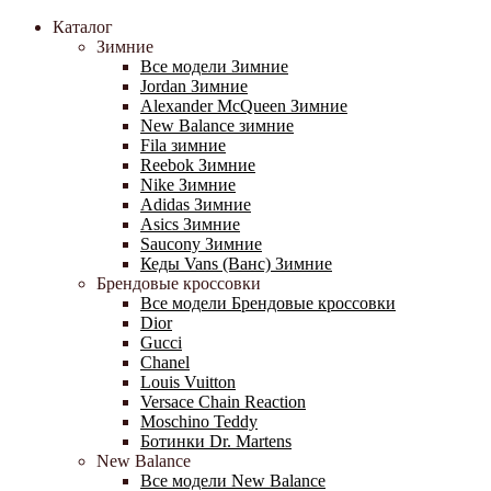
Каталог
Зимние
Все модели Зимние
Jordan Зимние
Alexander McQueen Зимние
New Balance зимние
Fila зимние
Reebok Зимние
Nike Зимние
Adidas Зимние
Asics Зимние
Saucony Зимние
Кеды Vans (Ванс) Зимние
Брендовые кроссовки
Все модели Брендовые кроссовки
Dior
Gucci
Chanel
Louis Vuitton
Versace Chain Reaction
Moschino Teddy
Ботинки Dr. Martens
New Balance
Все модели New Balance