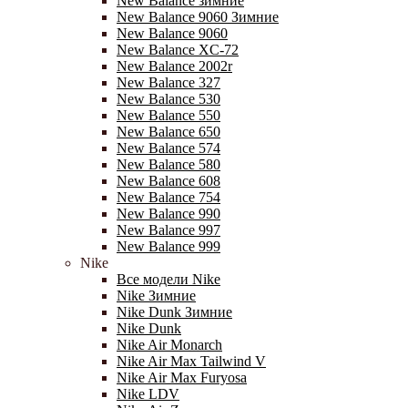
New Balance зимние
New Balance 9060 Зимние
New Balance 9060
New Balance XC-72
New Balance 2002r
New Balance 327
New Balance 530
New Balance 550
New Balance 650
New Balance 574
New Balance 580
New Balance 608
New Balance 754
New Balance 990
New Balance 997
New Balance 999
Nike
Все модели Nike
Nike Зимние
Nike Dunk Зимние
Nike Dunk
Nike Air Monarch
Nike Air Max Tailwind V
Nike Air Max Furyosa
Nike LDV