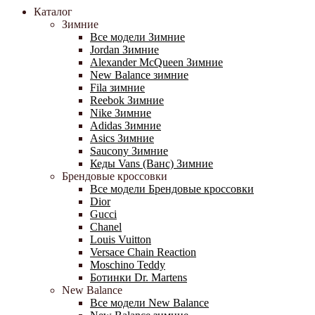
Каталог
Зимние
Все модели Зимние
Jordan Зимние
Alexander McQueen Зимние
New Balance зимние
Fila зимние
Reebok Зимние
Nike Зимние
Adidas Зимние
Asics Зимние
Saucony Зимние
Кеды Vans (Ванс) Зимние
Брендовые кроссовки
Все модели Брендовые кроссовки
Dior
Gucci
Chanel
Louis Vuitton
Versace Chain Reaction
Moschino Teddy
Ботинки Dr. Martens
New Balance
Все модели New Balance