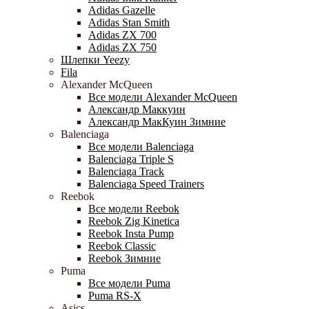
Adidas Gazelle
Adidas Stan Smith
Adidas ZX 700
Adidas ZX 750
Шлепки Yeezy
Fila
Alexander McQueen
Все модели Alexander McQueen
Александр Маккуин
Александр МакКуин Зимние
Balenciaga
Все модели Balenciaga
Balenciaga Triple S
Balenciaga Track
Balenciaga Speed Trainers
Reebok
Все модели Reebok
Reebok Zig Kinetica
Reebok Insta Pump
Reebok Classic
Reebok Зимние
Puma
Все модели Puma
Puma RS-X
Asics