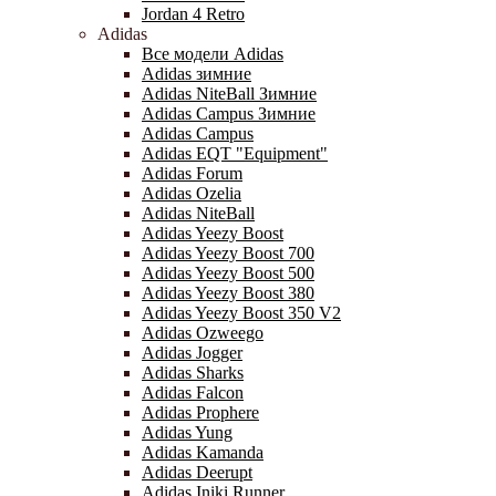
Jordan 4 Retro
Adidas
Все модели Adidas
Adidas зимние
Adidas NiteBall Зимние
Adidas Campus Зимние
Adidas Campus
Adidas EQT "Equipment"
Adidas Forum
Adidas Ozelia
Adidas NiteBall
Adidas Yeezy Boost
Adidas Yeezy Boost 700
Adidas Yeezy Boost 500
Adidas Yeezy Boost 380
Adidas Yeezy Boost 350 V2
Adidas Ozweego
Adidas Jogger
Adidas Sharks
Adidas Falcon
Adidas Prophere
Adidas Yung
Adidas Kamanda
Adidas Deerupt
Adidas Iniki Runner