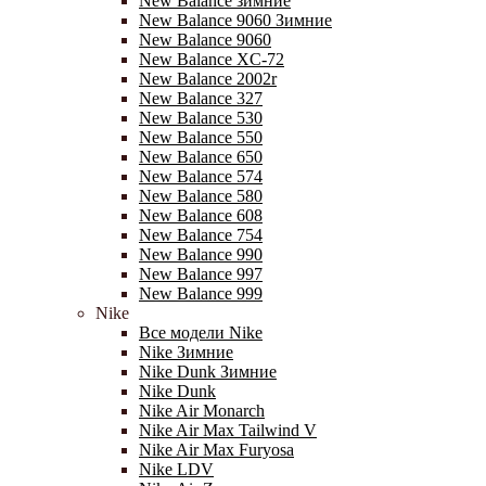
New Balance зимние
New Balance 9060 Зимние
New Balance 9060
New Balance XC-72
New Balance 2002r
New Balance 327
New Balance 530
New Balance 550
New Balance 650
New Balance 574
New Balance 580
New Balance 608
New Balance 754
New Balance 990
New Balance 997
New Balance 999
Nike
Все модели Nike
Nike Зимние
Nike Dunk Зимние
Nike Dunk
Nike Air Monarch
Nike Air Max Tailwind V
Nike Air Max Furyosa
Nike LDV