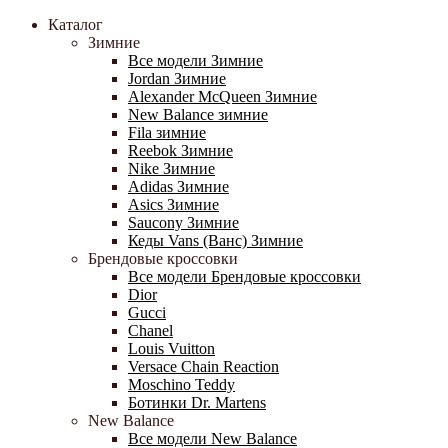
Каталог
Зимние
Все модели Зимние
Jordan Зимние
Alexander McQueen Зимние
New Balance зимние
Fila зимние
Reebok Зимние
Nike Зимние
Adidas Зимние
Asics Зимние
Saucony Зимние
Кеды Vans (Ванс) Зимние
Брендовые кроссовки
Все модели Брендовые кроссовки
Dior
Gucci
Chanel
Louis Vuitton
Versace Chain Reaction
Moschino Teddy
Ботинки Dr. Martens
New Balance
Все модели New Balance