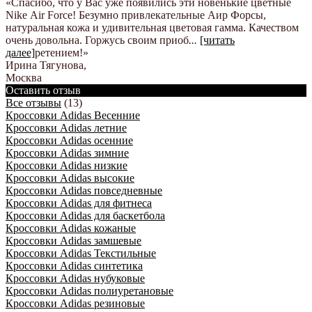
«Спасибо, что у Вас уже появились эти новенькие цветные
Nike Аir Force! Безумно привлекательные Аир Форсы,
натуральная кожа и удивительная цветовая гамма. Качеством
очень довольна. Горжусь своим приоб
...
[читать
далее]
ретением!
»
Ирина Тягунова
,
Москва
Оставить отзыв
Все отзывы
(13)
Кроссовки Adidas Весенние
Кроссовки Adidas летние
Кроссовки Adidas осенние
Кроссовки Adidas зимние
Кроссовки Adidas низкие
Кроссовки Adidas высокие
Кроссовки Adidas повседневные
Кроссовки Adidas для фитнеса
Кроссовки Adidas для баскетбола
Кроссовки Adidas кожаные
Кроссовки Adidas замшевые
Кроссовки Adidas Текстильные
Кроссовки Adidas синтетика
Кроссовки Adidas нубуковые
Кроссовки Adidas полиуретановые
Кроссовки Adidas резиновые