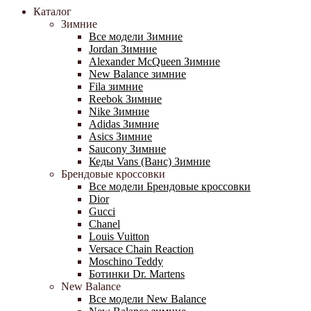
Каталог
Зимние
Все модели Зимние
Jordan Зимние
Alexander McQueen Зимние
New Balance зимние
Fila зимние
Reebok Зимние
Nike Зимние
Adidas Зимние
Asics Зимние
Saucony Зимние
Кеды Vans (Ванс) Зимние
Брендовые кроссовки
Все модели Брендовые кроссовки
Dior
Gucci
Chanel
Louis Vuitton
Versace Chain Reaction
Moschino Teddy
Ботинки Dr. Martens
New Balance
Все модели New Balance