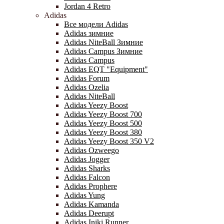
Jordan 4 Retro
Adidas
Все модели Adidas
Adidas зимние
Adidas NiteBall Зимние
Adidas Campus Зимние
Adidas Campus
Adidas EQT "Equipment"
Adidas Forum
Adidas Ozelia
Adidas NiteBall
Adidas Yeezy Boost
Adidas Yeezy Boost 700
Adidas Yeezy Boost 500
Adidas Yeezy Boost 380
Adidas Yeezy Boost 350 V2
Adidas Ozweego
Adidas Jogger
Adidas Sharks
Adidas Falcon
Adidas Prophere
Adidas Yung
Adidas Kamanda
Adidas Deerupt
Adidas Iniki Runner