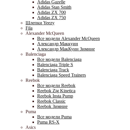
Adidas Gazelle
Adidas Stan Smith
Adidas ZX 700
Adidas ZX 750
Шлепки Yeezy
Fila
Alexander McQueen
Все модели Alexander McQueen
Александр Маккуин
Александр МакКуин Зимние
Balenciaga
Все модели Balenciaga
Balenciaga Triple S
Balenciaga Track
Balenciaga Speed Trainers
Reebok
Все модели Reebok
Reebok Zig Kinetica
Reebok Insta Pump
Reebok Classic
Reebok Зимние
Puma
Все модели Puma
Puma RS-X
Asics