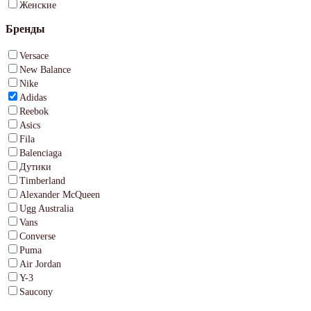
Женские
Бренды
Versace
New Balance
Nike
Adidas
Reebok
Asics
Fila
Balenciaga
Дутики
Timberland
Alexander McQueen
Ugg Australia
Vans
Converse
Puma
Air Jordan
Y-3
Saucony