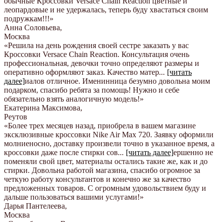
обычные Кроссовки Versace Chain Reaction цветные и
леопардовые и не удержалась, теперь буду хвастаться своим
подружкам!!!
»
Анна Соловьева
,
Москва
«Решила на день рождения своей сестре заказать у вас
Кроссовки Versace Chain Reaction. Консультация очень
профессиональная, девочки точно определяют размеры и
оперативно оформляют заказ. Качество матер
...
[читать
далее]
иалов отличное. Именинница безумно довольна моим
подарком, спасибо ребята за помощь! Нужно и себе
обязательно взять аналогичную модель!
»
Екатерина Максимова
,
Реутов
«Более трех месяцев назад, приобрела в вашем магазине
эксклюзивные кроссовки Nike Air Max 720. Заявку оформили
молниеносно, доставку произвели точно в указанное время, а
кроссовки даже после стирки сов
...
[читать далее]
ершенно не
поменяли свой цвет, материалы остались такие же, как и до
стирки. Довольна работой магазина, спасибо огромное за
четкую работу консультантов и конечно же за качество
предложенных товаров. С огромным удовольствием буду и
дальше пользоваться вашими услугами!
»
Дарья Пантелеева
,
Москва