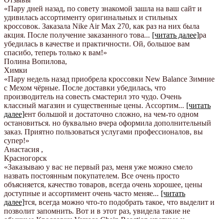
«Пару дней назад, по совету знакомой зашла на ваш сайт и
удивилась ассортименту оригинальных и стильных
кроссовок. Заказала Nike Air Max 270, как раз на них была
акция. После получение заказанного това
...
[читать далее]
ра
убедилась в качестве и практичности. Ой, большое вам
спасибо, теперь только к вам!
»
Полина Вопилова
,
Химки
«Пару недель назад приобрела кроссовки New Balance Зимние
с Мехом чёрные. После доставки убедилась, что
производитель на совесть смастерил это чудо. Очень
классный магазин и существенные цены. Ассортим
...
[читать
далее]
ент большой и достаточно сложно, на чем-то одном
остановиться. но буквально вчера оформила дополнительный
заказ. Приятно пользоваться услугами профессионалов, вы
супер!
»
Анастасия
,
Красногорск
«Заказываю у вас не первый раз, меня уже можно смело
назвать постоянным покупателем. Все очень просто
объясняется, качество товаров, всегда очень хорошее, цены
доступные и ассортимент очень часто меняе
...
[читать
далее]
тся, всегда можно что-то подобрать такое, что выделит и
позволит запомнить. Вот и в этот раз, увидела такие не