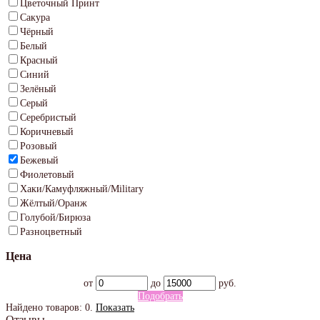
Цветочный Принт
Сакура
Чёрный
Белый
Красный
Синий
Зелёный
Серый
Серебристый
Коричневый
Розовый
Бежевый
Фиолетовый
Хаки/Камуфляжный/Military
Жёлтый/Оранж
Голубой/Бирюза
Разноцветный
Цена
от
до
руб.
Подобрать
Найдено товаров:
0
.
Показать
Отзывы