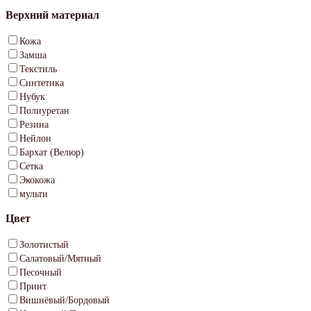
Верхний материал
Кожа
Замша
Текстиль
Синтетика
Нубук
Полиуретан
Резина
Нейлон
Бархат (Велюр)
Сетка
Экокожа
мульти
Цвет
Золотистый
Салатовый/Мятный
Песочный
Принт
Вишнёвый/Бордовый