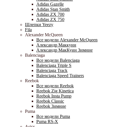
Adidas Gazelle
Adidas Stan Smith
Adidas ZX 700
Adidas ZX 750
Шлепки Yeezy
Fila
Alexander McQueen
Все модели Alexander McQueen
Александр Маккуин
Александр МакКуин Зимние
Balenciaga
Все модели Balenciaga
Balenciaga Triple S
Balenciaga Track
Balenciaga Speed Trainers
Reebok
Все модели Reebok
Reebok Zig Kinetica
Reebok Insta Pump
Reebok Classic
Reebok Зимние
Puma
Все модели Puma
Puma RS-X
Asics