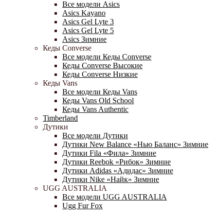
Все модели Asics
Asics Kayano
Asics Gel Lyte 3
Asics Gel Lyte 5
Asics Зимние
Кеды Converse
Все модели Кеды Converse
Кеды Converse Высокие
Кеды Converse Низкие
Кеды Vans
Все модели Кеды Vans
Кеды Vans Old School
Кеды Vans Authentic
Timberland
Дутики
Все модели Дутики
Дутики New Balance «Нью Баланс» Зимние
Дутики Fila «Фила» Зимние
Дутики Reebok «Рибок» Зимние
Дутики Adidas «Адидас» Зимние
Дутики Nike «Найк» Зимние
UGG AUSTRALIA
Все модели UGG AUSTRALIA
Ugg Fur Fox