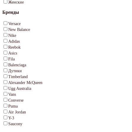
Женские
Бренды
Versace
New Balance
Nike
Adidas
Reebok
Asics
Fila
Balenciaga
Дутики
Timberland
Alexander McQueen
Ugg Australia
Vans
Converse
Puma
Air Jordan
Y-3
Saucony