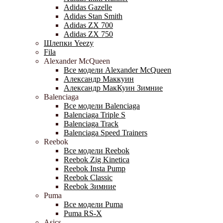
Adidas Gazelle
Adidas Stan Smith
Adidas ZX 700
Adidas ZX 750
Шлепки Yeezy
Fila
Alexander McQueen
Все модели Alexander McQueen
Александр Маккуин
Александр МакКуин Зимние
Balenciaga
Все модели Balenciaga
Balenciaga Triple S
Balenciaga Track
Balenciaga Speed Trainers
Reebok
Все модели Reebok
Reebok Zig Kinetica
Reebok Insta Pump
Reebok Classic
Reebok Зимние
Puma
Все модели Puma
Puma RS-X
Asics