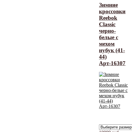
Зимние
кроссовки
Reebok
Classic
черно-
белые с
мехом
нубук (41-
44)
Арт-16307