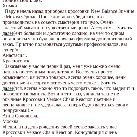
Полина Вопилова
,
Химки
«Пару недель назад приобрела кроссовки New Balance Зимние
с Мехом чёрные. После доставки убедилась, что
производитель на совесть смастерил это чудо. Очень
классный магазин и существенные цены. Ассортим
...
[читать
далее]
ент большой и достаточно сложно, на чем-то одном
остановиться. но буквально вчера оформила дополнительный
заказ. Приятно пользоваться услугами профессионалов, вы
супер!
»
Анастасия
,
Красногорск
«Заказываю у вас не первый раз, меня уже можно смело
назвать постоянным покупателем. Все очень просто
объясняется, качество товаров, всегда очень хорошее, цены
доступные и ассортимент очень часто меняе
...
[читать
далее]
тся, всегда можно что-то подобрать такое, что выделит и
позволит запомнить. Вот и в этот раз, увидела такие не
обычные Кроссовки Versace Chain Reaction цветные и
леопардовые и не удержалась, теперь буду хвастаться своим
подружкам!!!
»
Анна Соловьева
,
Москва
«Решила на день рождения своей сестре заказать у вас
Кроссовки Versace Chain Reaction. Консультация очень