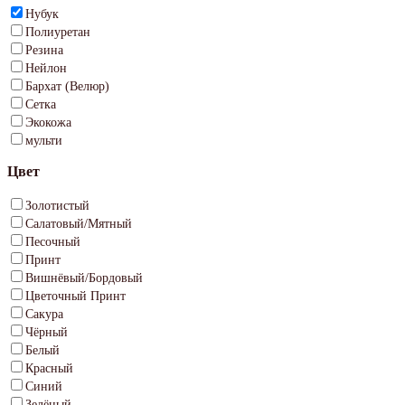
Нубук
Полиуретан
Резина
Нейлон
Бархат (Велюр)
Сетка
Экокожа
мульти
Цвет
Золотистый
Салатовый/Мятный
Песочный
Принт
Вишнёвый/Бордовый
Цветочный Принт
Сакура
Чёрный
Белый
Красный
Синий
Зелёный