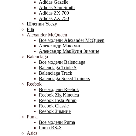
Adidas Gazelle
Adidas Stan Smith
Adidas ZX 700
Adidas ZX 750
Шлепки Yeezy
Fila
Alexander McQueen
Все модели Alexander McQueen
Александр Маккуин
Александр МакКуин Зимние
Balenciaga
Все модели Balenciaga
Balenciaga Triple S
Balenciaga Track
Balenciaga Speed Trainers
Reebok
Все модели Reebok
Reebok Zig Kinetica
Reebok Insta Pump
Reebok Classic
Reebok Зимние
Puma
Все модели Puma
Puma RS-X
Asics