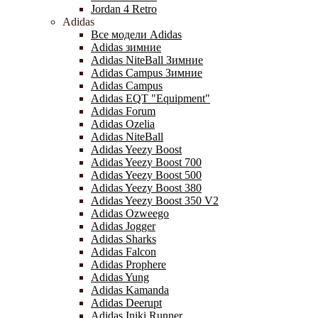
Jordan 4 Retro
Adidas
Все модели Adidas
Adidas зимние
Adidas NiteBall Зимние
Adidas Campus Зимние
Adidas Campus
Adidas EQT "Equipment"
Adidas Forum
Adidas Ozelia
Adidas NiteBall
Adidas Yeezy Boost
Adidas Yeezy Boost 700
Adidas Yeezy Boost 500
Adidas Yeezy Boost 380
Adidas Yeezy Boost 350 V2
Adidas Ozweego
Adidas Jogger
Adidas Sharks
Adidas Falcon
Adidas Prophere
Adidas Yung
Adidas Kamanda
Adidas Deerupt
Adidas Iniki Runner