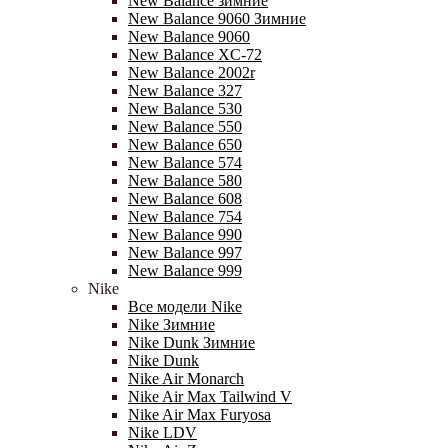
New Balance зимние
New Balance 9060 Зимние
New Balance 9060
New Balance XC-72
New Balance 2002r
New Balance 327
New Balance 530
New Balance 550
New Balance 650
New Balance 574
New Balance 580
New Balance 608
New Balance 754
New Balance 990
New Balance 997
New Balance 999
Nike
Все модели Nike
Nike Зимние
Nike Dunk Зимние
Nike Dunk
Nike Air Monarch
Nike Air Max Tailwind V
Nike Air Max Furyosa
Nike LDV