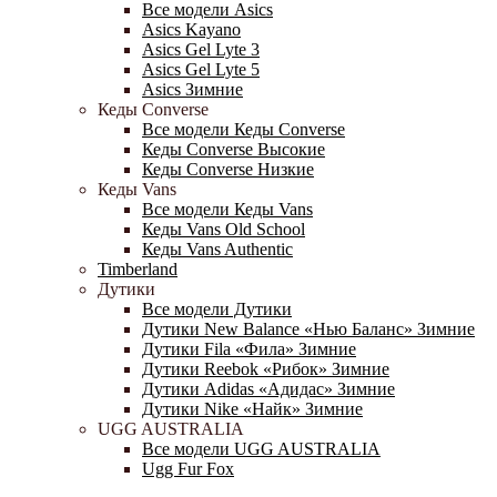
Все модели Asics
Asics Kayano
Asics Gel Lyte 3
Asics Gel Lyte 5
Asics Зимние
Кеды Converse
Все модели Кеды Converse
Кеды Converse Высокие
Кеды Converse Низкие
Кеды Vans
Все модели Кеды Vans
Кеды Vans Old School
Кеды Vans Authentic
Timberland
Дутики
Все модели Дутики
Дутики New Balance «Нью Баланс» Зимние
Дутики Fila «Фила» Зимние
Дутики Reebok «Рибок» Зимние
Дутики Adidas «Адидас» Зимние
Дутики Nike «Найк» Зимние
UGG AUSTRALIA
Все модели UGG AUSTRALIA
Ugg Fur Fox