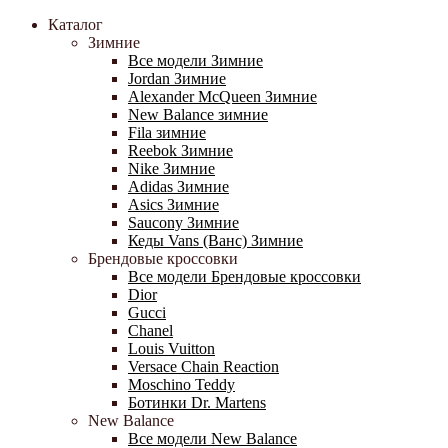
Каталог
Зимние
Все модели Зимние
Jordan Зимние
Alexander McQueen Зимние
New Balance зимние
Fila зимние
Reebok Зимние
Nike Зимние
Adidas Зимние
Asics Зимние
Saucony Зимние
Кеды Vans (Ванс) Зимние
Брендовые кроссовки
Все модели Брендовые кроссовки
Dior
Gucci
Chanel
Louis Vuitton
Versace Chain Reaction
Moschino Teddy
Ботинки Dr. Martens
New Balance
Все модели New Balance