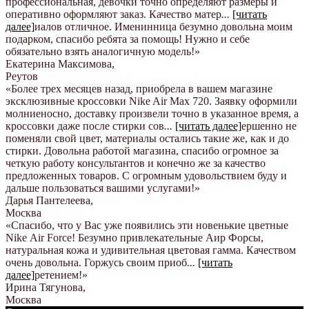
профессиональная, девочки точно определяют размеры и
оперативно оформляют заказ. Качество матер
...
[читать
далее]
иалов отличное. Именинница безумно довольна моим
подарком, спасибо ребята за помощь! Нужно и себе
обязательно взять аналогичную модель!
»
Екатерина Максимова
,
Реутов
«Более трех месяцев назад, приобрела в вашем магазине
эксклюзивные кроссовки Nike Air Max 720. Заявку оформили
молниеносно, доставку произвели точно в указанное время, а
кроссовки даже после стирки сов
...
[читать далее]
ершенно не
поменяли свой цвет, материалы остались такие же, как и до
стирки. Довольна работой магазина, спасибо огромное за
четкую работу консультантов и конечно же за качество
предложенных товаров. С огромным удовольствием буду и
дальше пользоваться вашими услугами!
»
Дарья Пантелеева
,
Москва
«Спасибо, что у Вас уже появились эти новенькие цветные
Nike Аir Force! Безумно привлекательные Аир Форсы,
натуральная кожа и удивительная цветовая гамма. Качеством
очень довольна. Горжусь своим приоб
...
[читать
далее]
ретением!
»
Ирина Тягунова
,
Москва