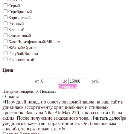
Серый
Серебристый
Коричневый
Розовый
Бежевый
Фиолетовый
Хаки/Камуфляжный/Military
Жёлтый/Оранж
Голубой/Бирюза
Разноцветный
Цена
от
до
руб.
Подобрать
Найдено товаров:
0
.
Показать
Отзывы
«Пару дней назад, по совету знакомой зашла на ваш сайт и
удивилась ассортименту оригинальных и стильных
кроссовок. Заказала Nike Air Max 270, как раз на них была
акция. После получение заказанного това
...
[читать далее]
ра
убедилась в качестве и практичности. Ой, большое вам
спасибо, теперь только к вам!
»