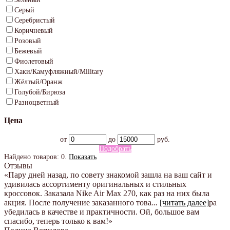
Серый
Серебристый
Коричневый
Розовый
Бежевый
Фиолетовый
Хаки/Камуфляжный/Military
Жёлтый/Оранж
Голубой/Бирюза
Разноцветный
Цена
от
до
руб.
Подобрать
Найдено товаров:
0
.
Показать
Отзывы
«Пару дней назад, по совету знакомой зашла на ваш сайт и
удивилась ассортименту оригинальных и стильных
кроссовок. Заказала Nike Air Max 270, как раз на них была
акция. После получение заказанного това
...
[читать далее]
ра
убедилась в качестве и практичности. Ой, большое вам
спасибо, теперь только к вам!
»