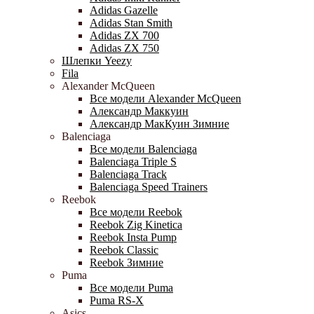
Adidas Gazelle
Adidas Stan Smith
Adidas ZX 700
Adidas ZX 750
Шлепки Yeezy
Fila
Alexander McQueen
Все модели Alexander McQueen
Александр Маккуин
Александр МакКуин Зимние
Balenciaga
Все модели Balenciaga
Balenciaga Triple S
Balenciaga Track
Balenciaga Speed Trainers
Reebok
Все модели Reebok
Reebok Zig Kinetica
Reebok Insta Pump
Reebok Classic
Reebok Зимние
Puma
Все модели Puma
Puma RS-X
Asics