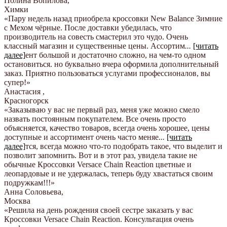
Полина Вопилова
,
Химки
«Пару недель назад приобрела кроссовки New Balance Зимние
с Мехом чёрные. После доставки убедилась, что
производитель на совесть смастерил это чудо. Очень
классный магазин и существенные цены. Ассортим
...
[читать
далее]
ент большой и достаточно сложно, на чем-то одном
остановиться. но буквально вчера оформила дополнительный
заказ. Приятно пользоваться услугами профессионалов, вы
супер!
»
Анастасия
,
Красногорск
«Заказываю у вас не первый раз, меня уже можно смело
назвать постоянным покупателем. Все очень просто
объясняется, качество товаров, всегда очень хорошее, цены
доступные и ассортимент очень часто меняе
...
[читать
далее]
тся, всегда можно что-то подобрать такое, что выделит и
позволит запомнить. Вот и в этот раз, увидела такие не
обычные Кроссовки Versace Chain Reaction цветные и
леопардовые и не удержалась, теперь буду хвастаться своим
подружкам!!!
»
Анна Соловьева
,
Москва
«Решила на день рождения своей сестре заказать у вас
Кроссовки Versace Chain Reaction. Консультация очень