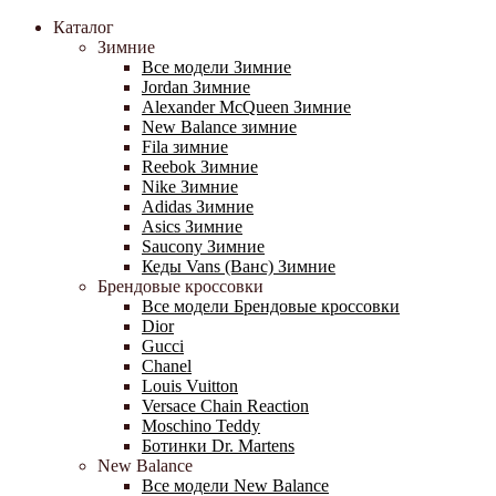
Каталог
Зимние
Все модели Зимние
Jordan Зимние
Alexander McQueen Зимние
New Balance зимние
Fila зимние
Reebok Зимние
Nike Зимние
Adidas Зимние
Asics Зимние
Saucony Зимние
Кеды Vans (Ванс) Зимние
Брендовые кроссовки
Все модели Брендовые кроссовки
Dior
Gucci
Chanel
Louis Vuitton
Versace Chain Reaction
Moschino Teddy
Ботинки Dr. Martens
New Balance
Все модели New Balance