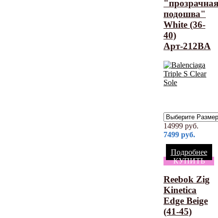
"прозрачна
подошва"
White (36-
40)
Арт-212BA
14999
руб.
7499
руб.
Подробнее
КУПИТЬ
Reebok Zig
Kinetica
Edge Beige
(41-45)