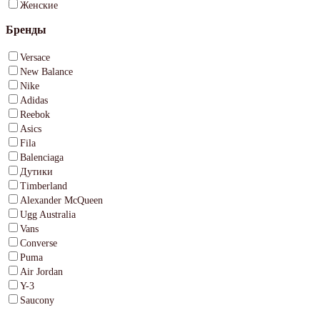
Женские
Бренды
Versace
New Balance
Nike
Adidas
Reebok
Asics
Fila
Balenciaga
Дутики
Timberland
Alexander McQueen
Ugg Australia
Vans
Converse
Puma
Air Jordan
Y-3
Saucony