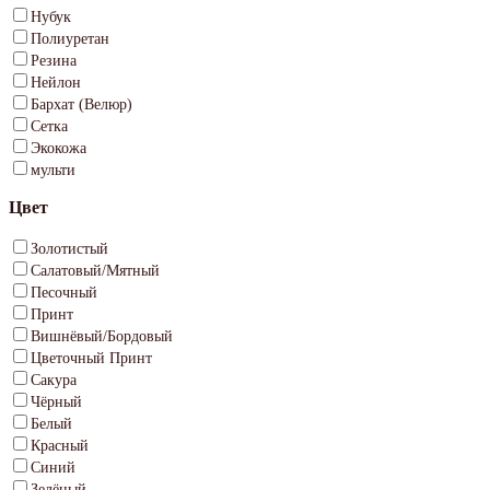
Нубук
Полиуретан
Резина
Нейлон
Бархат (Велюр)
Сетка
Экокожа
мульти
Цвет
Золотистый
Салатовый/Мятный
Песочный
Принт
Вишнёвый/Бордовый
Цветочный Принт
Сакура
Чёрный
Белый
Красный
Синий
Зелёный