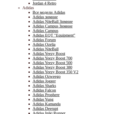
Jordan 4 Retro
Adidas
Все модели Adidas
Adidas зимние
Adidas NiteBall Зимние
Adidas Campus Зимние
Adidas Campus
Adidas EQT "Equipment"
Adidas Forum
Adidas Ozelia
Adidas NiteBall
Adidas Yeezy Boost
Adidas Yeezy Boost 700
Adidas Yeezy Boost 500
Adidas Yeezy Boost 380
Adidas Yeezy Boost 350 V2
Adidas Ozweego
Adidas Jogger
Adidas Sharks
Adidas Falcon
Adidas Prophere
Adidas Yung
Adidas Kamanda
Adidas Deerupt
Adidas Iniki Runner