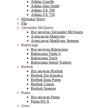
Adidas Gazelle
Adidas Stan Smith
Adidas ZX 700
Adidas ZX 750
Шлепки Yeezy
Fila
Alexander McQueen
Все модели Alexander McQueen
Александр Маккуин
Александр МакКуин Зимние
Balenciaga
Все модели Balenciaga
Balenciaga Triple S
Balenciaga Track
Balenciaga Speed Trainers
Reebok
Все модели Reebok
Reebok Zig Kinetica
Reebok Insta Pump
Reebok Classic
Reebok Зимние
Puma
Все модели Puma
Puma RS-X
Asics