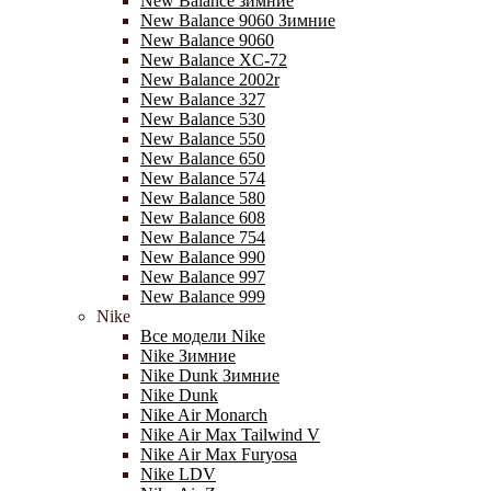
New Balance зимние
New Balance 9060 Зимние
New Balance 9060
New Balance XC-72
New Balance 2002r
New Balance 327
New Balance 530
New Balance 550
New Balance 650
New Balance 574
New Balance 580
New Balance 608
New Balance 754
New Balance 990
New Balance 997
New Balance 999
Nike
Все модели Nike
Nike Зимние
Nike Dunk Зимние
Nike Dunk
Nike Air Monarch
Nike Air Max Tailwind V
Nike Air Max Furyosa
Nike LDV