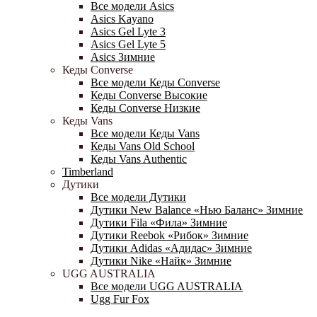
Все модели Asics
Asics Kayano
Asics Gel Lyte 3
Asics Gel Lyte 5
Asics Зимние
Кеды Converse
Все модели Кеды Converse
Кеды Converse Высокие
Кеды Converse Низкие
Кеды Vans
Все модели Кеды Vans
Кеды Vans Old School
Кеды Vans Authentic
Timberland
Дутики
Все модели Дутики
Дутики New Balance «Нью Баланс» Зимние
Дутики Fila «Фила» Зимние
Дутики Reebok «Рибок» Зимние
Дутики Adidas «Адидас» Зимние
Дутики Nike «Найк» Зимние
UGG AUSTRALIA
Все модели UGG AUSTRALIA
Ugg Fur Fox