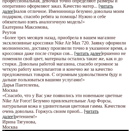
профессиональная, девочки точно определяют размеры и
оперативно оформляют заказ. Качество матер
...
[читать
далее]
иалов отличное. Именинница безумно довольна моим
подарком, спасибо ребята за помощь! Нужно и себе
обязательно взять аналогичную модель!
»
Екатерина Максимова
,
Реутов
«Более трех месяцев назад, приобрела в вашем магазине
эксклюзивные кроссовки Nike Air Max 720. Заявку оформили
молниеносно, доставку произвели точно в указанное время, а
кроссовки даже после стирки сов
...
[читать далее]
ершенно не
поменяли свой цвет, материалы остались такие же, как и до
стирки. Довольна работой магазина, спасибо огромное за
четкую работу консультантов и конечно же за качество
предложенных товаров. С огромным удовольствием буду и
дальше пользоваться вашими услугами!
»
Дарья Пантелеева
,
Москва
«Спасибо, что у Вас уже появились эти новенькие цветные
Nike Аir Force! Безумно привлекательные Аир Форсы,
натуральная кожа и удивительная цветовая гамма. Качеством
очень довольна. Горжусь своим приоб
...
[читать
далее]
ретением!
»
Ирина Тягунова
,
Москва