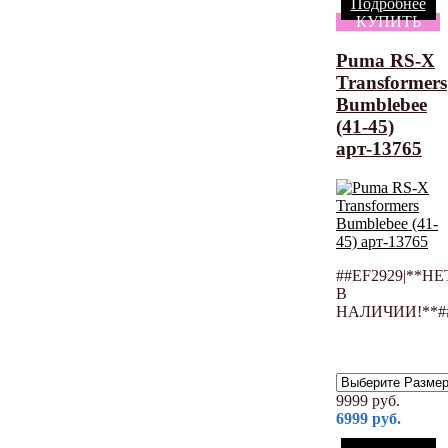
Подробнее
КУПИТЬ
Puma RS-X
Transformers
Bumblebee
(41-45)
арт-13765
##EF2929|**НЕ
В
НАЛИЧИИ!**#
9999
руб.
6999
руб.